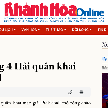
DU LỊCH
VĂN HÓA
THỂ THAO
ĐỜI SỐNG
TIN Đ
Xe
V
g 4 Hải quân khai
Bản
l
quân khai mạc giải Pickleball mở rộng chào