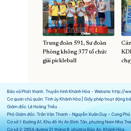
Trung đoàn 591, Sư đoàn
Cán
Phòng không 377 tổ chức
KDI
giải pickleball
chạ
Báo và Phát thanh, Truyền hình Khánh Hòa - Website: http:/
Cơ quan chủ quản: Tỉnh ủy Khánh Hòa | Giấy phép hoạt động 
Giám đốc: Lê Hoàng Triều
Phó Giám đốc: Trần Văn Thanh - Nguyễn Xuân Duy - Cung Ph
Cơ sở 1: Đường A1, Khu đô thị An Bình Tân, phường Nam Nha Tr
Cơ sở 2: 285A đường 21 tháng 8, phường Bảo An, Khánh Hòa