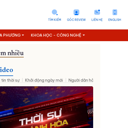
TÌM KIẾM
GÓC REVIEW
LIÊN HỆ
ENGLISH
ỊA PHƯƠNG
KHOA HỌC - CÔNG NGHỆ
m nhiều
ideo
 tin thời sự
Khởi động ngày mới
Người dân hỏi – Cơ quan nhà nư