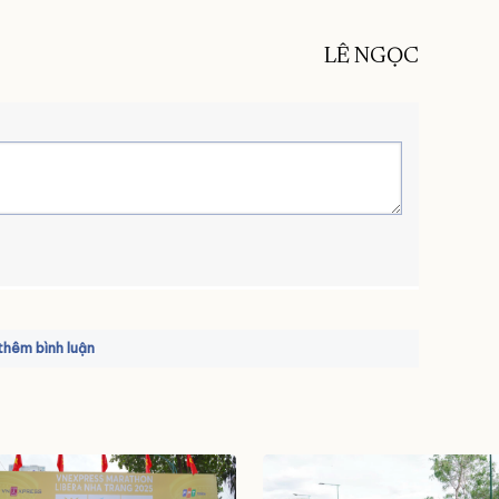
LÊ NGỌC
hêm bình luận