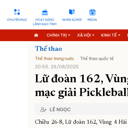
CHUYÊN MỤC
HOẠT ĐỘNG
NHÂN SỰ MỚI
MEDIA
LÃNH ĐẠO TỈNH
CHÍNH TRỊ
XÃ HỘI
KINH TẾ
Thể thao
Thể thao trong nước
Thể thao quốc tế
20:55, 26/08/2025
Lữ đoàn 162, Vùn
mạc giải Picklebal
LÊ NGỌC
Chiều 26-8, Lữ đoàn 162, Vùng 4 Hải 