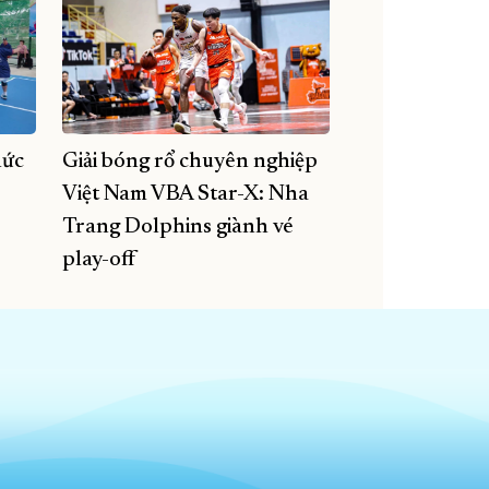
hức
Giải bóng rổ chuyên nghiệp
Việt Nam VBA Star-X: Nha
Trang Dolphins giành vé
play-off