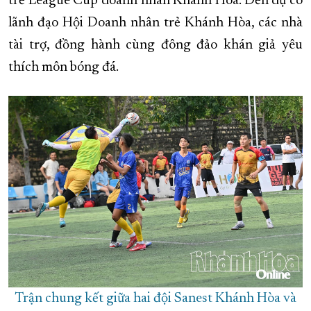
trẻ League Cup doanh nhân Khánh Hòa. Đến dự có
lãnh đạo Hội Doanh nhân trẻ Khánh Hòa, các nhà
XÂY DỰNG KHÁNH HÒA TRỞ THÀNH THÀNH PHỐ TRỰC THUỘC 
tài trợ, đồng hành cùng đông đảo khán giả yêu
ĐẠI HỘI ĐẢNG CÁC CẤP
TRANG CHỦ
VỀ BÁO KHÁNH HÒA
thích môn bóng đá.
Trận chung kết giữa hai đội Sanest Khánh Hòa và