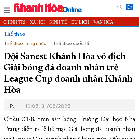
En
CHÍNH TRỊ
XÃ HỘI
KINH TẾ
DU LỊCH
VĂN HÓA
THỂ THAO
ĐỜI SỐNG
TIN ĐỊA PHƯƠNG
Thể thao
Thể thao trong nước
Thể thao quốc tế
KHOA HỌC - CÔNG NGHỆ
PHÁP LUẬT
BẠN ĐỌC
PHÓNG SỰ
THẾ GIỚI
MULTIMEDIA
VIDEO
ĐỌC BÁO ONLINE
Đội Sanest Khánh Hòa vô địch
PODCAST
THÔNG TIN - QUẢNG CÁO
Giải bóng đá doanh nhân trẻ
QUY HOẠCH TỈNH KHÁNH HÒA
League Cup doanh nhân Khánh
TRƯỜNG SA BIỂN ĐẢO QUÊ HƯƠNG
Hòa
CHUNG TAY CẢI CÁCH HÀNH CHÍNH
P.H
19:05, 31/08/2025
XÂY DỰNG NÔNG THÔN MỚI
LỊCH CẮT ĐIỆN
TÀU - XE - MÁY BAY
Chiều 31-8, trên sân bóng Trường Đại học Nha
KỶ NIỆM 370 NĂM XÂY DỰNG VÀ PHÁT TRIỂN TỈNH KHÁNH HÒA
Trang diễn ra lễ bế mạc Giải bóng đá doanh nhân
KHOẢNH KHẮC ĐẸP XỨ TRẦM