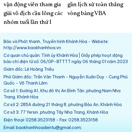
vận động viên tham gia
gần lịch sử toàn thắng
giải vô địch cầu lông các
vòng bảng VBA
nhóm tuổi lần thứ I
Báo và Phát thanh, Truyền hình Khánh Hòa - Website:
http://www.baokhanhhoa.vn
Cơ quan chủ quản: Tỉnh ủy Khánh Hòa | Giấy phép hoạt động
báo chí điện tử số: 06/GP-BTTTT ngày 06 tháng 01 năm 2023
Giám đốc: Lê Hoàng Triều
Phó Giám đốc: Trần Văn Thanh - Nguyễn Xuân Duy - Cung Phú
Quốc - Võ Thanh Lâm
Cơ sở 1: Đường A1, Khu đô thị An Bình Tân, phường Nam Nha
Trang, Khánh Hòa
Cơ sở 2: 285A đường 21 tháng 8, phường Bảo An, Khánh Hòa
Cơ sở 3: 77 Yersin, phường Tây Nha Trang, Khánh Hòa
Điện thoại: 0258.3523158 - Fax: 0258.3523158
Email: baokhanhhoadientu@gmail.com;