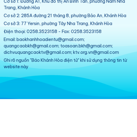
Cơ sở 1: Đường A1, Khu đô thị An Bình Tân, phường Nam Nha
Trang, Khánh Hòa
Cơ sở 2: 285A đường 21 tháng 8, phường Bảo An, Khánh Hòa
Cơ sở 3: 77 Yersin, phường Tây Nha Trang, Khánh Hòa
Điện thoại: 0258.3523158 - Fax: 0258.3523158
Email: baokhanhhoadientu@gmail.com;
quangcaobkh@gmail.com; toasoan.bkh@gmail.com;
dichvuquangcaoktv@gmail.com; ktv.org.vn@gmail.com
Ghi rõ nguồn "Báo Khánh Hòa điện tử" khi sử dụng thông tin từ
website này