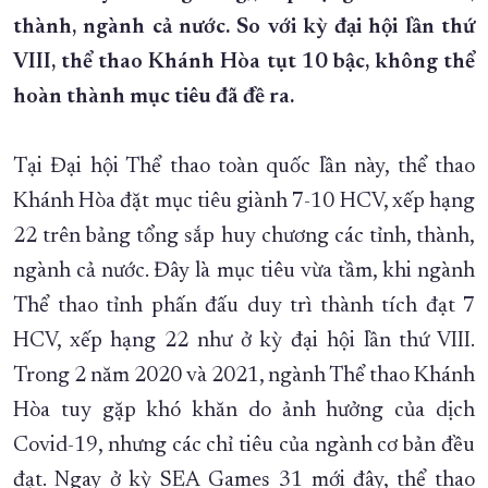
thành, ngành cả nước. So với kỳ đại hội lần thứ
XÂY DỰNG KHÁNH HÒA TRỞ THÀNH THÀNH PHỐ TRỰC THUỘC 
VIII, thể thao Khánh Hòa tụt 10 bậc, không thể
ĐẠI HỘI ĐẢNG CÁC CẤP
TRANG CHỦ
VỀ BÁO KHÁNH HÒA
hoàn thành mục tiêu đã đề ra.
Tại Đại hội Thể thao toàn quốc lần này, thể thao
Khánh Hòa đặt mục tiêu giành 7-10 HCV, xếp hạng
22 trên bảng tổng sắp huy chương các tỉnh, thành,
ngành cả nước. Đây là mục tiêu vừa tầm, khi ngành
Thể thao tỉnh phấn đấu duy trì thành tích đạt 7
HCV, xếp hạng 22 như ở kỳ đại hội lần thứ VIII.
Trong 2 năm 2020 và 2021, ngành Thể thao Khánh
Hòa tuy gặp khó khăn do ảnh hưởng của dịch
Covid-19, nhưng các chỉ tiêu của ngành cơ bản đều
đạt. Ngay ở kỳ SEA Games 31 mới đây, thể thao