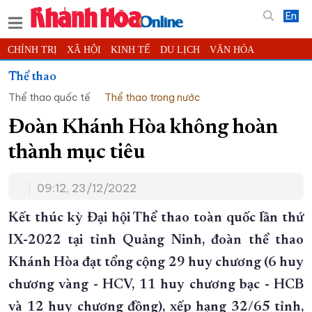
En
CHÍNH TRỊ
XÃ HỘI
KINH TẾ
DU LỊCH
VĂN HÓA
THỂ THAO
ĐỜI SỐNG
TIN ĐỊA PHƯƠNG
Thể thao
Thể thao quốc tế
Thể thao trong nước
KHOA HỌC - CÔNG NGHỆ
PHÁP LUẬT
BẠN ĐỌC
PHÓNG SỰ
THẾ GIỚI
MULTIMEDIA
VIDEO
ĐỌC BÁO ONLINE
Đoàn Khánh Hòa không hoàn
PODCAST
THÔNG TIN - QUẢNG CÁO
thành mục tiêu
QUY HOẠCH TỈNH KHÁNH HÒA
09:12, 23/12/2022
TRƯỜNG SA BIỂN ĐẢO QUÊ HƯƠNG
CHUNG TAY CẢI CÁCH HÀNH CHÍNH
Kết thúc kỳ Đại hội Thể thao toàn quốc lần thứ
IX-2022 tại tỉnh Quảng Ninh, đoàn thể thao
XÂY DỰNG NÔNG THÔN MỚI
LỊCH CẮT ĐIỆN
Khánh Hòa đạt tổng cộng 29 huy chương (6 huy
TÀU - XE - MÁY BAY
chương vàng - HCV, 11 huy chương bạc - HCB
KỶ NIỆM 370 NĂM XÂY DỰNG VÀ PHÁT TRIỂN TỈNH KHÁNH HÒA
và 12 huy chương đồng), xếp hạng 32/65 tỉnh,
KHOẢNH KHẮC ĐẸP XỨ TRẦM