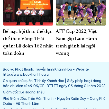
Bế mạc hội thao thể dục
AFF Cup 2022, Việt
thể thao Vùng 4 Hải
Nam gặp Lào: Hành
quân: Lữ đoàn 162 nhất
trình giành lại ngôi
toàn đoàn
vương
Báo và Phát thanh, Truyền hình Khánh Hòa - Website:
http://www.baokhanhhoa.vn
Cơ quan chủ quản: Tỉnh ủy Khánh Hòa | Giấy phép hoạt động
báo chí điện tử số: 06/GP-BTTTT ngày 06 tháng 01 năm 2023
Giám đốc: Lê Hoàng Triều
Phó Giám đốc: Trần Văn Thanh - Nguyễn Xuân Duy - Cung Phú
Quốc - Võ Thanh Lâm