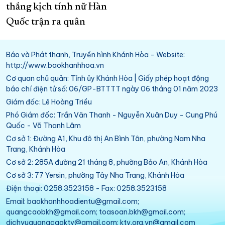
thắng kịch tính nữ Hàn
Quốc trận ra quân
Báo và Phát thanh, Truyền hình Khánh Hòa - Website:
http://www.baokhanhhoa.vn
Cơ quan chủ quản: Tỉnh ủy Khánh Hòa | Giấy phép hoạt động
báo chí điện tử số: 06/GP-BTTTT ngày 06 tháng 01 năm 2023
Giám đốc: Lê Hoàng Triều
Phó Giám đốc: Trần Văn Thanh - Nguyễn Xuân Duy - Cung Phú
Quốc - Võ Thanh Lâm
Cơ sở 1: Đường A1, Khu đô thị An Bình Tân, phường Nam Nha
Trang, Khánh Hòa
Cơ sở 2: 285A đường 21 tháng 8, phường Bảo An, Khánh Hòa
Cơ sở 3: 77 Yersin, phường Tây Nha Trang, Khánh Hòa
Điện thoại: 0258.3523158 - Fax: 0258.3523158
Email: baokhanhhoadientu@gmail.com;
quangcaobkh@gmail.com; toasoan.bkh@gmail.com;
dichvuquangcaoktv@gmail.com; ktv.org.vn@gmail.com