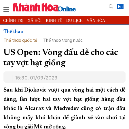
En
CHÍNH TRỊ
XÃ HỘI
KINH TẾ
DU LỊCH
VĂN HÓA
THỂ THAO
ĐỜI SỐNG
TIN ĐỊA PHƯƠNG
Thể thao
Thể thao quốc tế
Thể thao trong nước
KHOA HỌC - CÔNG NGHỆ
PHÁP LUẬT
BẠN ĐỌC
PHÓNG SỰ
THẾ GIỚI
MULTIMEDIA
VIDEO
ĐỌC BÁO ONLINE
US Open: Vòng đấu dễ cho các
PODCAST
THÔNG TIN - QUẢNG CÁO
tay vợt hạt giống
QUY HOẠCH TỈNH KHÁNH HÒA
15:30, 01/09/2023
TRƯỜNG SA BIỂN ĐẢO QUÊ HƯƠNG
CHUNG TAY CẢI CÁCH HÀNH CHÍNH
Sau khi Djokovic vượt qua vòng hai một cách dễ
dàng, lần lượt hai tay vợt hạt giống hàng đầu
XÂY DỰNG NÔNG THÔN MỚI
LỊCH CẮT ĐIỆN
khác là Alcaraz và Medvedev cũng có trận đấu
TÀU - XE - MÁY BAY
không mấy khó khăn để giành vé vào chơi tại
KỶ NIỆM 370 NĂM XÂY DỰNG VÀ PHÁT TRIỂN TỈNH KHÁNH HÒA
vòng ba giải Mỹ mở rộng.
KHOẢNH KHẮC ĐẸP XỨ TRẦM