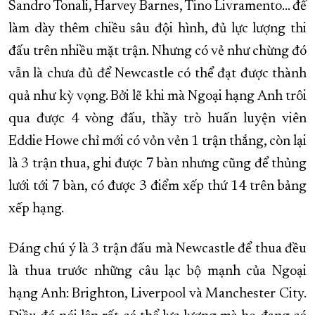
Sandro Tonali, Harvey Barnes, Tino Livramento… để
làm dày thêm chiều sâu đội hình, đủ lực lượng thi
đấu trên nhiều mặt trận. Nhưng có vẻ như chừng đó
vẫn là chưa đủ để Newcastle có thể đạt được thành
quả như kỳ vọng. Bởi lẽ khi mà Ngoại hạng Anh trôi
qua được 4 vòng đấu, thầy trò huấn luyện viên
Eddie Howe chỉ mới có vỏn vẻn 1 trận thắng, còn lại
là 3 trận thua, ghi được 7 bàn nhưng cũng để thủng
lưới tới 7 bàn, có được 3 điểm xếp thứ 14 trên bảng
xếp hạng.
Đáng chú ý là 3 trận đấu mà Newcastle để thua đều
là thua trước những câu lạc bộ mạnh của Ngoại
hạng Anh: Brighton, Liverpool và Manchester City.