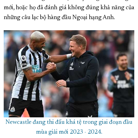
mới, hoặc họ đã đánh giá không đúng khả năng của
XÂY DỰNG KHÁNH HÒA TRỞ THÀNH THÀNH PHỐ TRỰC THUỘC 
những câu lạc bộ hàng đầu Ngoại hạng Anh.
ĐẠI HỘI ĐẢNG CÁC CẤP
TRANG CHỦ
VỀ BÁO KHÁNH HÒA
Newcastle đang thi đấu khá tệ trong giai đoạn đầu
mùa giải mới 2023 - 2024.