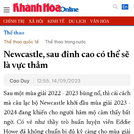
En
CHÍNH TRỊ
XÃ HỘI
KINH TẾ
DU LỊCH
VĂN HÓA
THỂ THAO
ĐỜI SỐNG
TIN ĐỊA PHƯƠNG
Thể thao
Thể thao quốc tế
Thể thao trong nước
KHOA HỌC - CÔNG NGHỆ
PHÁP LUẬT
BẠN ĐỌC
PHÓNG SỰ
THẾ GIỚI
MULTIMEDIA
VIDEO
ĐỌC BÁO ONLINE
Newcastle, sau đỉnh cao có thể sẽ
PODCAST
THÔNG TIN - QUẢNG CÁO
là vực thẳm
QUY HOẠCH TỈNH KHÁNH HÒA
Cao Duy
12:55, 14/09/2023
TRƯỜNG SA BIỂN ĐẢO QUÊ HƯƠNG
CHUNG TAY CẢI CÁCH HÀNH CHÍNH
Sau một mùa giải 2022 - 2023 bùng nổ, thì cái cách
mà câu lạc bộ Newcastle khởi đầu mùa giải 2023 -
XÂY DỰNG NÔNG THÔN MỚI
LỊCH CẮT ĐIỆN
2024 đang khiến cho người hâm mộ cảm thấy bất
TÀU - XE - MÁY BAY
ngờ. Có vẻ như thầy trò huấn luyện viên Eddie
KỶ NIỆM 370 NĂM XÂY DỰNG VÀ PHÁT TRIỂN TỈNH KHÁNH HÒA
Howe đã không chuẩn bị đủ kỹ càng cho mùa giải
KHOẢNH KHẮC ĐẸP XỨ TRẦM