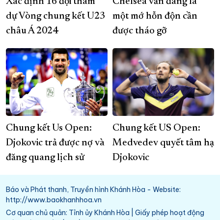
Xác định 16 đội tham
Chelsea vẫn đang là
dự Vòng chung kết U23
một mớ hỗn độn cần
châu Á 2024
được tháo gỡ
Chung kết Us Open:
Chung kết US Open:
Djokovic trả được nợ và
Medvedev quyết tâm hạ
đăng quang lịch sử
Djokovic
Báo và Phát thanh, Truyền hình Khánh Hòa - Website:
http://www.baokhanhhoa.vn
Cơ quan chủ quản: Tỉnh ủy Khánh Hòa | Giấy phép hoạt động