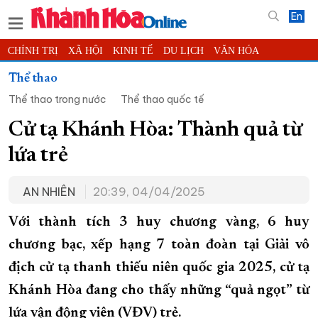
En
CHÍNH TRỊ
XÃ HỘI
KINH TẾ
DU LỊCH
VĂN HÓA
THỂ THAO
ĐỜI SỐNG
TIN ĐỊA PHƯƠNG
Thể thao
Thể thao trong nước
Thể thao quốc tế
KHOA HỌC - CÔNG NGHỆ
PHÁP LUẬT
BẠN ĐỌC
PHÓNG SỰ
THẾ GIỚI
MULTIMEDIA
VIDEO
ĐỌC BÁO ONLINE
Cử tạ Khánh Hòa: Thành quả từ
PODCAST
THÔNG TIN - QUẢNG CÁO
lứa trẻ
QUY HOẠCH TỈNH KHÁNH HÒA
AN NHIÊN
20:39, 04/04/2025
TRƯỜNG SA BIỂN ĐẢO QUÊ HƯƠNG
CHUNG TAY CẢI CÁCH HÀNH CHÍNH
Với thành tích 3 huy chương vàng, 6 huy
chương bạc, xếp hạng 7 toàn đoàn tại Giải vô
XÂY DỰNG NÔNG THÔN MỚI
LỊCH CẮT ĐIỆN
địch cử tạ thanh thiếu niên quốc gia 2025, cử tạ
TÀU - XE - MÁY BAY
Khánh Hòa đang cho thấy những “quả ngọt” từ
KỶ NIỆM 370 NĂM XÂY DỰNG VÀ PHÁT TRIỂN TỈNH KHÁNH HÒA
lứa vận động viên (VĐV) trẻ.
KHOẢNH KHẮC ĐẸP XỨ TRẦM