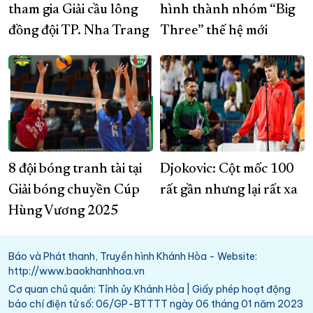
tham gia Giải cầu lông
hình thành nhóm “Big
đồng đội TP. Nha Trang
Three” thế hệ mới
8 đội bóng tranh tài tại
Djokovic: Cột mốc 100
Giải bóng chuyền Cúp
rất gần nhưng lại rất xa
Hùng Vương 2025
Báo và Phát thanh, Truyền hình Khánh Hòa - Website:
http://www.baokhanhhoa.vn
Cơ quan chủ quản: Tỉnh ủy Khánh Hòa | Giấy phép hoạt động
báo chí điện tử số: 06/GP-BTTTT ngày 06 tháng 01 năm 2023