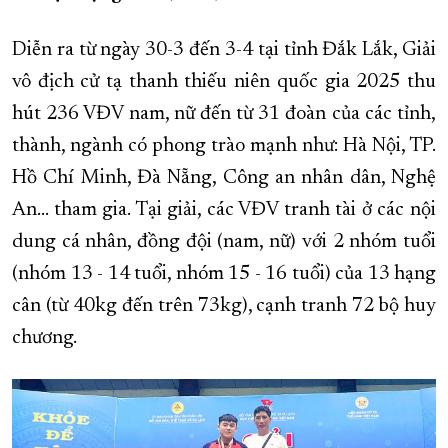
XÂY DỰNG KHÁNH HÒA TRỞ THÀNH THÀNH PHỐ TRỰC THUỘC 
Diễn ra từ ngày 30-3 đến 3-4 tại tỉnh Đắk Lắk, Giải
ĐẠI HỘI ĐẢNG CÁC CẤP
TRANG CHỦ
VỀ BÁO KHÁNH HÒA
vô địch cử tạ thanh thiếu niên quốc gia 2025 thu
hút 236 VĐV nam, nữ đến từ 31 đoàn của các tỉnh,
thành, ngành có phong trào mạnh như: Hà Nội, TP.
Hồ Chí Minh, Đà Nẵng, Công an nhân dân, Nghệ
An… tham gia. Tại giải, các VĐV tranh tài ở các nội
dung cá nhân, đồng đội (nam, nữ) với 2 nhóm tuổi
(nhóm 13 - 14 tuổi, nhóm 15 - 16 tuổi) của 13 hạng
cân (từ 40kg đến trên 73kg), cạnh tranh 72 bộ huy
chương.