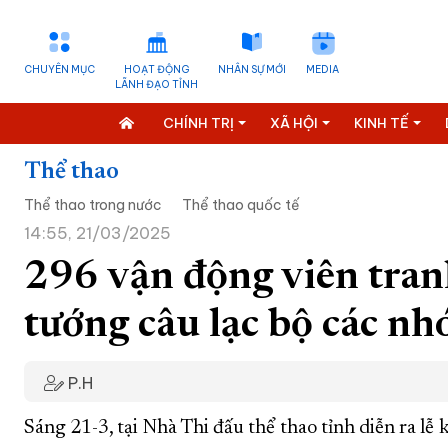
CHUYÊN MỤC
HOẠT ĐỘNG
NHÂN SỰ MỚI
MEDIA
LÃNH ĐẠO TỈNH
CHÍNH TRỊ
XÃ HỘI
KINH TẾ
Thể thao
Thể thao trong nước
Thể thao quốc tế
14:55, 21/03/2025
296 vận động viên tranh 
tướng câu lạc bộ các nh
P.H
Sáng 21-3, tại Nhà Thi đấu thể thao tỉnh diễn ra lễ