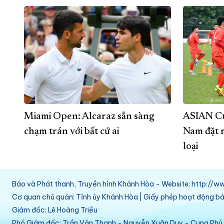
Miami Open: Alcaraz sẵn sàng
ASIAN Cu
chạm trán với bất cứ ai
Nam đặt m
loại
Báo và Phát thanh, Truyền hình Khánh Hòa - Website: http:/
Cơ quan chủ quản: Tỉnh ủy Khánh Hòa | Giấy phép hoạt động 
Giám đốc: Lê Hoàng Triều
Phó Giám đốc: Trần Văn Thanh - Nguyễn Xuân Duy - Cung Ph