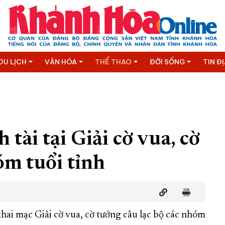
DU LỊCH
VĂN HÓA
THỂ THAO
ĐỜI SỐNG
TIN Đ
tài tại Giải cờ vua, cờ
óm tuổi tỉnh
 khai mạc Giải cờ vua, cờ tướng câu lạc bộ các nhóm