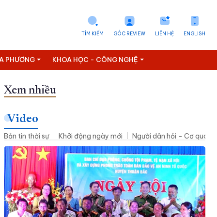
TÌM KIẾM
GÓC REVIEW
LIÊN HỆ
ENGLISH
ỊA PHƯƠNG
KHOA HỌC - CÔNG NGHỆ
Xem nhiều
Video
Bản tin thời sự
Khởi động ngày mới
Người dân hỏi – Cơ quan n