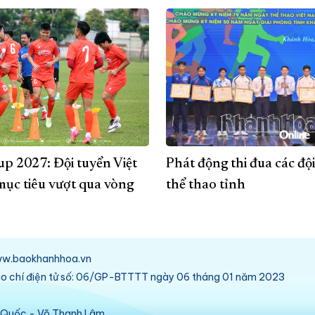
p 2027: Đội tuyển Việt
Phát động thi đua các độ
ục tiêu vượt qua vòng
thể thao tỉnh
/www.baokhanhhoa.vn
báo chí điện tử số: 06/GP-BTTTT ngày 06 tháng 01 năm 2023
ú Quốc - Võ Thanh Lâm