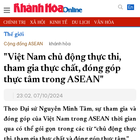
En
CHÍNH TRỊ
XÃ HỘI
KINH TẾ
DU LỊCH
VĂN HÓA
THỂ THAO
ĐỜI SỐNG
TIN ĐỊA PHƯƠNG
Thế giới
Cộng đồng ASEAN
khánh hòa
KHOA HỌC - CÔNG NGHỆ
PHÁP LUẬT
BẠN ĐỌC
PHÓNG SỰ
THẾ GIỚI
MULTIMEDIA
VIDEO
ĐỌC BÁO ONLINE
"Việt Nam chủ động thực thi,
PODCAST
THÔNG TIN - QUẢNG CÁO
tham gia thực chất, đóng góp
QUY HOẠCH TỈNH KHÁNH HÒA
thực tâm trong ASEAN"
TRƯỜNG SA BIỂN ĐẢO QUÊ HƯƠNG
23:02, 07/10/2024
CHUNG TAY CẢI CÁCH HÀNH CHÍNH
XÂY DỰNG NÔNG THÔN MỚI
LỊCH CẮT ĐIỆN
Theo Đại sứ Nguyễn Minh Tâm, sự tham gia và
TÀU - XE - MÁY BAY
đóng góp của Việt Nam trong ASEAN thời gian
qua có thể gói gọn trong các từ “chủ động thực
KỶ NIỆM 370 NĂM XÂY DỰNG VÀ PHÁT TRIỂN TỈNH KHÁNH HÒA
thi, tham gia thực chất và đóng góp thực tâm.”
KHOẢNH KHẮC ĐẸP XỨ TRẦM