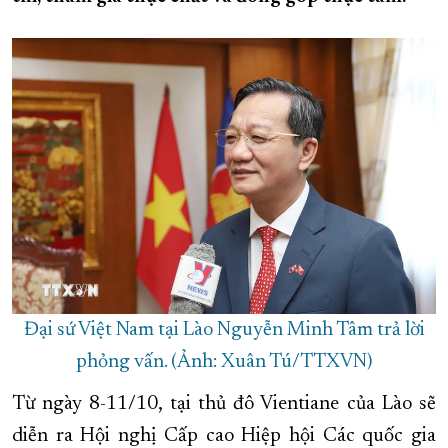
XÂY DỰNG KHÁNH HÒA TRỞ THÀNH THÀNH PHỐ TRỰC THUỘC 
ĐẠI HỘI ĐẢNG CÁC CẤP
TRANG CHỦ
VỀ BÁO KHÁNH HÒA
Đại sứ Việt Nam tại Lào Nguyễn Minh Tâm trả lời
phỏng vấn. (Ảnh: Xuân Tú/TTXVN)
Từ ngày 8-11/10, tại thủ đô Vientiane của Lào sẽ
diễn ra Hội nghị Cấp cao Hiệp hội Các quốc gia