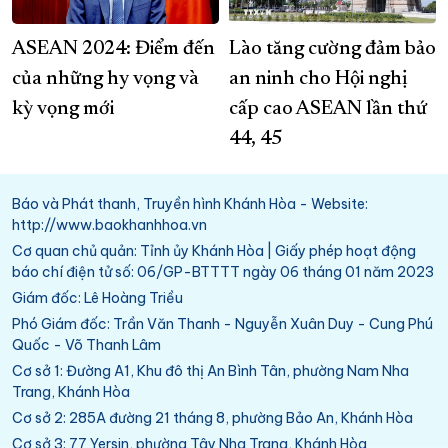
ASEAN 2024: Điểm đến
Lào tăng cường đảm bảo
của những hy vọng và
an ninh cho Hội nghị
kỳ vọng mới
cấp cao ASEAN lần thứ
44, 45
Báo và Phát thanh, Truyền hình Khánh Hòa - Website:
http://www.baokhanhhoa.vn
Cơ quan chủ quản: Tỉnh ủy Khánh Hòa | Giấy phép hoạt động
báo chí điện tử số: 06/GP-BTTTT ngày 06 tháng 01 năm 2023
Giám đốc: Lê Hoàng Triều
Phó Giám đốc: Trần Văn Thanh - Nguyễn Xuân Duy - Cung Phú
Quốc - Võ Thanh Lâm
Cơ sở 1: Đường A1, Khu đô thị An Bình Tân, phường Nam Nha
Trang, Khánh Hòa
Cơ sở 2: 285A đường 21 tháng 8, phường Bảo An, Khánh Hòa
Cơ sở 3: 77 Yersin, phường Tây Nha Trang, Khánh Hòa