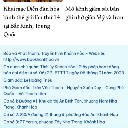
Khai mạc Diễn đàn hòa
Mở kênh giám sát bản
bình thế giới lần thứ 14
ghi nhớ giữa Mỹ và Iran
tại Bắc Kinh, Trung
Quốc
Báo và Phát thanh, Truyền hình Khánh Hòa - Website:
http://www.baokhanhhoa.vn
Cơ quan chủ quản: Tỉnh ủy Khánh Hòa | Giấy phép hoạt động
báo chí điện tử số: 06/GP-BTTTT ngày 06 tháng 01 năm 2023
Giám đốc: Lê Hoàng Triều
Phó Giám đốc: Trần Văn Thanh - Nguyễn Xuân Duy - Cung Phú
Quốc - Võ Thanh Lâm
Cơ sở 1: Đường A1, Khu đô thị An Bình Tân, phường Nam Nha
Trang, Khánh Hòa
Cơ sở 2: 285A đường 21 tháng 8, phường Bảo An, Khánh Hòa
Cơ sở 3: 77 Yersin, phường Tây Nha Trang, Khánh Hòa