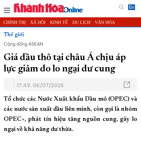
En
CHÍNH TRỊ
XÃ HỘI
KINH TẾ
DU LỊCH
VĂN HÓA
THỂ THAO
ĐỜI SỐNG
TIN ĐỊA PHƯƠNG
Thế giới
Cộng đồng ASEAN
KHOA HỌC - CÔNG NGHỆ
PHÁP LUẬT
BẠN ĐỌC
PHÓNG SỰ
THẾ GIỚI
MULTIMEDIA
VIDEO
ĐỌC BÁO ONLINE
Giá dầu thô tại châu Á chịu áp
PODCAST
THÔNG TIN - QUẢNG CÁO
lực giảm do lo ngại dư cung
QUY HOẠCH TỈNH KHÁNH HÒA
17:49, 06/07/2026
TRƯỜNG SA BIỂN ĐẢO QUÊ HƯƠNG
CHUNG TAY CẢI CÁCH HÀNH CHÍNH
Tổ chức các Nước Xuất khẩu Dầu mỏ (OPEC) và
XÂY DỰNG NÔNG THÔN MỚI
LỊCH CẮT ĐIỆN
các nước sản xuất dầu liên minh, còn gọi là nhóm
OPEC+, phát tín hiệu tăng nguồn cung, gây lo
TÀU - XE - MÁY BAY
ngại về khả năng dư thừa.
KỶ NIỆM 370 NĂM XÂY DỰNG VÀ PHÁT TRIỂN TỈNH KHÁNH HÒA
KHOẢNH KHẮC ĐẸP XỨ TRẦM