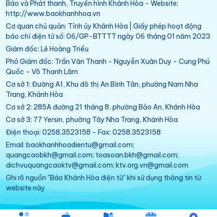
Báo và Phát thanh, Truyền hình Khánh Hòa - Website:
http://www.baokhanhhoa.vn
Cơ quan chủ quản: Tỉnh ủy Khánh Hòa | Giấy phép hoạt động
báo chí điện tử số: 06/GP-BTTTT ngày 06 tháng 01 năm 2023
Giám đốc: Lê Hoàng Triều
Phó Giám đốc: Trần Văn Thanh - Nguyễn Xuân Duy - Cung Phú
Quốc - Võ Thanh Lâm
Cơ sở 1: Đường A1, Khu đô thị An Bình Tân, phường Nam Nha
Trang, Khánh Hòa
Cơ sở 2: 285A đường 21 tháng 8, phường Bảo An, Khánh Hòa
Cơ sở 3: 77 Yersin, phường Tây Nha Trang, Khánh Hòa
Điện thoại: 0258.3523158 - Fax: 0258.3523158
Email: baokhanhhoadientu@gmail.com;
quangcaobkh@gmail.com; toasoan.bkh@gmail.com;
dichvuquangcaoktv@gmail.com; ktv.org.vn@gmail.com
Ghi rõ nguồn "Báo Khánh Hòa điện tử" khi sử dụng thông tin từ
website này