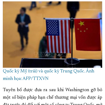
XÂY DỰNG KHÁNH HÒA TRỞ THÀNH THÀNH PHỐ TRỰC THUỘC 
ĐẠI HỘI ĐẢNG CÁC CẤP
TRANG CHỦ
VỀ BÁO KHÁNH HÒA
Quốc kỳ Mỹ (trái) và quốc kỳ Trung Quốc. Ảnh
minh họa: AFP/TTXVN
Tuyên bố được đưa ra sau khi Washington gỡ bỏ
một số biện pháp hạn chế thương mại vốn được áp