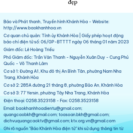
đẹp
Báo và Phát thanh, Truyền hình Khánh Hòa - Website:
http://www.baokhanhhoa.vn
Cơ quan chủ quản: Tỉnh ủy Khánh Hòa | Giấy phép hoạt động
báo chí điện tử số: 06/GP-BTTTT ngày 06 tháng 01 năm 2023
Giám đốc: Lê Hoàng Triều
Phó Giám đốc: Trần Văn Thanh - Nguyễn Xuân Duy - Cung Phú
Quốc - Võ Thanh Lâm
Cơ sở 1: Đường A1, Khu đô thị An Bình Tân, phường Nam Nha
Trang, Khánh Hòa
Cơ sở 2: 285A đường 21 tháng 8, phường Bảo An, Khánh Hòa
Cơ sở 3: 77 Yersin, phường Tây Nha Trang, Khánh Hòa
Điện thoại: 0258.3523158 - Fax: 0258.3523158
Email: baokhanhhoadientu@gmail.com;
quangcaobkh@gmail.com; toasoan.bkh@gmail.com;
dichvuquangcaoktv@gmail.com; ktv.org.vn@gmail.com
Ghi rõ nguồn "Báo Khánh Hòa điện tử" khi sử dụng thông tin từ