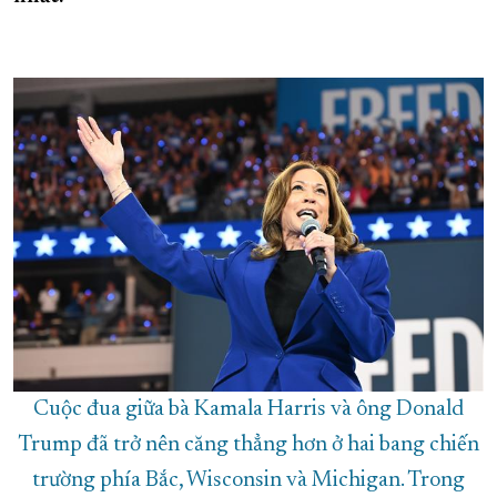
XÂY DỰNG KHÁNH HÒA TRỞ THÀNH THÀNH PHỐ TRỰC THUỘC 
ĐẠI HỘI ĐẢNG CÁC CẤP
TRANG CHỦ
VỀ BÁO KHÁNH HÒA
Cuộc đua giữa bà Kamala Harris và ông Donald
Trump đã trở nên căng thẳng hơn ở hai bang chiến
trường phía Bắc, Wisconsin và Michigan. Trong