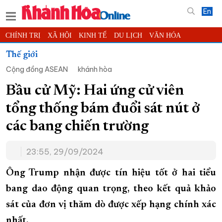
En
CHÍNH TRỊ
XÃ HỘI
KINH TẾ
DU LỊCH
VĂN HÓA
THỂ THAO
ĐỜI SỐNG
TIN ĐỊA PHƯƠNG
Thế giới
Cộng đồng ASEAN
khánh hòa
KHOA HỌC - CÔNG NGHỆ
PHÁP LUẬT
BẠN ĐỌC
PHÓNG SỰ
THẾ GIỚI
MULTIMEDIA
VIDEO
ĐỌC BÁO ONLINE
Bầu cử Mỹ: Hai ứng cử viên
PODCAST
THÔNG TIN - QUẢNG CÁO
tổng thống bám đuổi sát nút ở
QUY HOẠCH TỈNH KHÁNH HÒA
các bang chiến trường
TRƯỜNG SA BIỂN ĐẢO QUÊ HƯƠNG
23:55, 29/09/2024
CHUNG TAY CẢI CÁCH HÀNH CHÍNH
XÂY DỰNG NÔNG THÔN MỚI
LỊCH CẮT ĐIỆN
Ông Trump nhận được tín hiệu tốt ở hai tiểu
TÀU - XE - MÁY BAY
bang dao động quan trọng, theo kết quả khảo
sát của đơn vị thăm dò được xếp hạng chính xác
KỶ NIỆM 370 NĂM XÂY DỰNG VÀ PHÁT TRIỂN TỈNH KHÁNH HÒA
nhất.
KHOẢNH KHẮC ĐẸP XỨ TRẦM