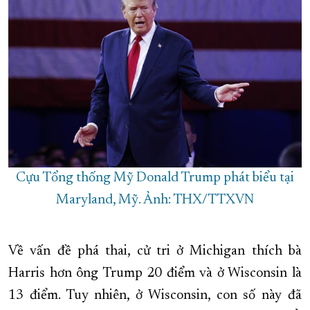
Cựu Tổng thống Mỹ Donald Trump phát biểu tại
Maryland, Mỹ. Ảnh: THX/TTXVN
Về vấn đề phá thai, cử tri ở Michigan thích bà
Harris hơn ông Trump 20 điểm và ở Wisconsin là
13 điểm. Tuy nhiên, ở Wisconsin, con số này đã