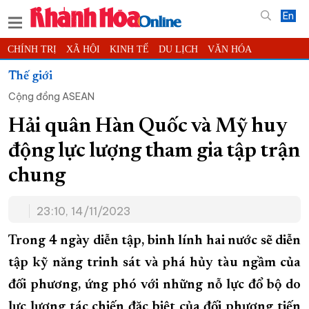
En
CHÍNH TRỊ
XÃ HỘI
KINH TẾ
DU LỊCH
VĂN HÓA
THỂ THAO
ĐỜI SỐNG
TIN ĐỊA PHƯƠNG
Thế giới
Cộng đồng ASEAN
KHOA HỌC - CÔNG NGHỆ
PHÁP LUẬT
BẠN ĐỌC
PHÓNG SỰ
THẾ GIỚI
MULTIMEDIA
VIDEO
ĐỌC BÁO ONLINE
Hải quân Hàn Quốc và Mỹ huy
PODCAST
THÔNG TIN - QUẢNG CÁO
động lực lượng tham gia tập trận
QUY HOẠCH TỈNH KHÁNH HÒA
chung
TRƯỜNG SA BIỂN ĐẢO QUÊ HƯƠNG
23:10, 14/11/2023
CHUNG TAY CẢI CÁCH HÀNH CHÍNH
XÂY DỰNG NÔNG THÔN MỚI
LỊCH CẮT ĐIỆN
Trong 4 ngày diễn tập, binh lính hai nước sẽ diễn
TÀU - XE - MÁY BAY
tập kỹ năng trinh sát và phá hủy tàu ngầm của
đối phương, ứng phó với những nỗ lực đổ bộ do
KỶ NIỆM 370 NĂM XÂY DỰNG VÀ PHÁT TRIỂN TỈNH KHÁNH HÒA
lực lượng tác chiến đặc biệt của đối phương tiến
KHOẢNH KHẮC ĐẸP XỨ TRẦM