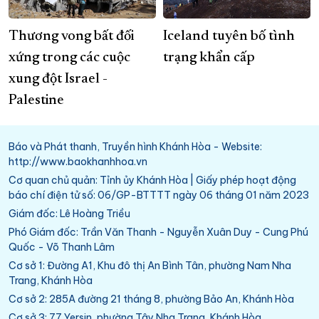
Thương vong bất đối
Iceland tuyên bố tình
xứng trong các cuộc
trạng khẩn cấp
xung đột Israel -
Palestine
Báo và Phát thanh, Truyền hình Khánh Hòa - Website:
http://www.baokhanhhoa.vn
Cơ quan chủ quản: Tỉnh ủy Khánh Hòa | Giấy phép hoạt động
báo chí điện tử số: 06/GP-BTTTT ngày 06 tháng 01 năm 2023
Giám đốc: Lê Hoàng Triều
Phó Giám đốc: Trần Văn Thanh - Nguyễn Xuân Duy - Cung Phú
Quốc - Võ Thanh Lâm
Cơ sở 1: Đường A1, Khu đô thị An Bình Tân, phường Nam Nha
Trang, Khánh Hòa
Cơ sở 2: 285A đường 21 tháng 8, phường Bảo An, Khánh Hòa
Cơ sở 3: 77 Yersin, phường Tây Nha Trang, Khánh Hòa