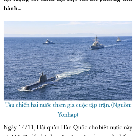
hành...
XÂY DỰNG KHÁNH HÒA TRỞ THÀNH THÀNH PHỐ TRỰC THUỘC 
ĐẠI HỘI ĐẢNG CÁC CẤP
TRANG CHỦ
VỀ BÁO KHÁNH HÒA
Tàu chiến hai nước tham gia cuộc tập trận. (Nguồn:
Yonhap)
Ngày 14/11, Hải quân Hàn Quốc cho biết nước này