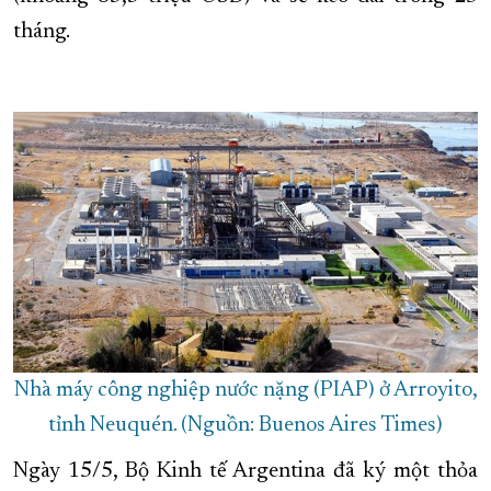
tháng.
XÂY DỰNG KHÁNH HÒA TRỞ THÀNH THÀNH PHỐ TRỰC THUỘC 
ĐẠI HỘI ĐẢNG CÁC CẤP
TRANG CHỦ
VỀ BÁO KHÁNH HÒA
Nhà máy công nghiệp nước nặng (PIAP) ở Arroyito,
tỉnh Neuquén. (Nguồn: Buenos Aires Times)
Ngày 15/5, Bộ Kinh tế Argentina đã ký một thỏa