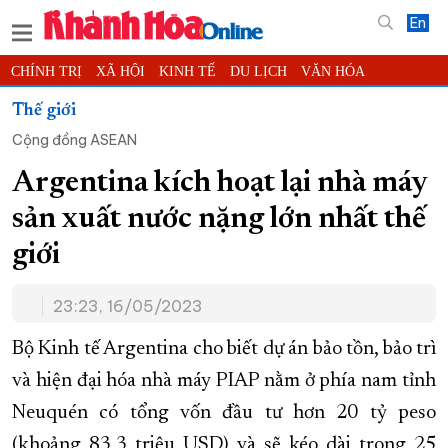
En
CHÍNH TRỊ
XÃ HỘI
KINH TẾ
DU LỊCH
VĂN HÓA
THỂ THAO
ĐỜI SỐNG
TIN ĐỊA PHƯƠNG
Thế giới
Cộng đồng ASEAN
KHOA HỌC - CÔNG NGHỆ
PHÁP LUẬT
BẠN ĐỌC
PHÓNG SỰ
THẾ GIỚI
MULTIMEDIA
VIDEO
ĐỌC BÁO ONLINE
Argentina kích hoạt lại nhà máy
PODCAST
THÔNG TIN - QUẢNG CÁO
sản xuất nước nặng lớn nhất thế
QUY HOẠCH TỈNH KHÁNH HÒA
giới
TRƯỜNG SA BIỂN ĐẢO QUÊ HƯƠNG
23:23, 16/05/2023
CHUNG TAY CẢI CÁCH HÀNH CHÍNH
XÂY DỰNG NÔNG THÔN MỚI
LỊCH CẮT ĐIỆN
Bộ Kinh tế Argentina cho biết dự án bảo tồn, bảo trì
TÀU - XE - MÁY BAY
và hiện đại hóa nhà máy PIAP nằm ở phía nam tỉnh
Neuquén có tổng vốn đầu tư hơn 20 tỷ peso
KỶ NIỆM 370 NĂM XÂY DỰNG VÀ PHÁT TRIỂN TỈNH KHÁNH HÒA
(khoảng 83,3 triệu USD) và sẽ kéo dài trong 25
KHOẢNH KHẮC ĐẸP XỨ TRẦM