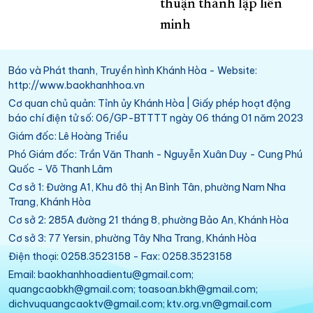
thuận thành lập liên
minh
Báo và Phát thanh, Truyền hình Khánh Hòa - Website:
http://www.baokhanhhoa.vn
Cơ quan chủ quản: Tỉnh ủy Khánh Hòa | Giấy phép hoạt động
báo chí điện tử số: 06/GP-BTTTT ngày 06 tháng 01 năm 2023
Giám đốc: Lê Hoàng Triều
Phó Giám đốc: Trần Văn Thanh - Nguyễn Xuân Duy - Cung Phú
Quốc - Võ Thanh Lâm
Cơ sở 1: Đường A1, Khu đô thị An Bình Tân, phường Nam Nha
Trang, Khánh Hòa
Cơ sở 2: 285A đường 21 tháng 8, phường Bảo An, Khánh Hòa
Cơ sở 3: 77 Yersin, phường Tây Nha Trang, Khánh Hòa
Điện thoại: 0258.3523158 - Fax: 0258.3523158
Email: baokhanhhoadientu@gmail.com;
quangcaobkh@gmail.com; toasoan.bkh@gmail.com;
dichvuquangcaoktv@gmail.com; ktv.org.vn@gmail.com