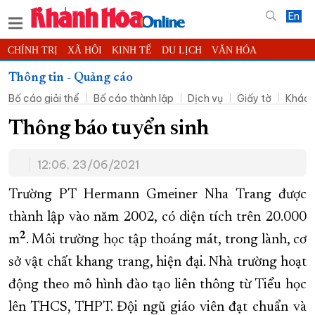
En
CHÍNH TRỊ
XÃ HỘI
KINH TẾ
DU LỊCH
VĂN HÓA
THỂ THAO
ĐỜI SỐNG
TIN ĐỊA PHƯƠNG
Thông tin - Quảng cáo
Bố cáo giải thể
Bố cáo thành lập
Dịch vụ
Giấy tờ
Khác
KHOA HỌC - CÔNG NGHỆ
PHÁP LUẬT
BẠN ĐỌC
PHÓNG SỰ
THẾ GIỚI
MULTIMEDIA
VIDEO
ĐỌC BÁO ONLINE
Thông báo tuyển sinh
PODCAST
THÔNG TIN - QUẢNG CÁO
12:06, 23/06/2021
QUY HOẠCH TỈNH KHÁNH HÒA
Trường PT Hermann Gmeiner Nha Trang được
TRƯỜNG SA BIỂN ĐẢO QUÊ HƯƠNG
thành lập vào năm 2002, có diện tích trên 20.000
CHUNG TAY CẢI CÁCH HÀNH CHÍNH
2
m
. Môi trường học tập thoáng mát, trong lành, cơ
XÂY DỰNG NÔNG THÔN MỚI
LỊCH CẮT ĐIỆN
sở vật chất khang trang, hiện đại. Nhà trường hoạt
TÀU - XE - MÁY BAY
động theo mô hình đào tạo liên thông từ Tiểu học
KỶ NIỆM 370 NĂM XÂY DỰNG VÀ PHÁT TRIỂN TỈNH KHÁNH HÒA
lên THCS, THPT. Đội ngũ giáo viên đạt chuẩn và
KHOẢNH KHẮC ĐẸP XỨ TRẦM