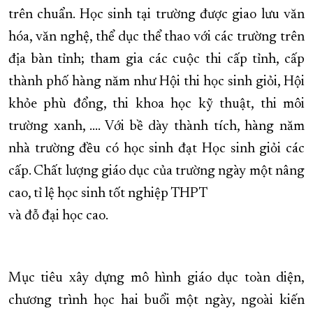
trên chuẩn. Học sinh tại trường được giao lưu văn
XÂY DỰNG KHÁNH HÒA TRỞ THÀNH THÀNH PHỐ TRỰC THUỘC 
hóa, văn nghệ, thể dục thể thao với các trường trên
ĐẠI HỘI ĐẢNG CÁC CẤP
TRANG CHỦ
VỀ BÁO KHÁNH HÒA
địa bàn tỉnh; tham gia các cuộc thi cấp tỉnh, cấp
thành phố hàng năm như Hội thi học sinh giỏi, Hội
khỏe phù đổng, thi khoa học kỹ thuật, thi môi
trường xanh, .... Với bề dày thành tích, hàng năm
nhà trường đều có học sinh đạt Học sinh giỏi các
cấp. Chất lượng giáo dục của trường ngày một nâng
cao, tỉ lệ học sinh tốt nghiệp THPT
và đỗ đại học cao.
Mục tiêu xây dựng mô hình giáo dục toàn diện,
chương trình học hai buổi một ngày, ngoài kiến