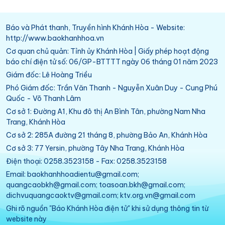
Báo và Phát thanh, Truyền hình Khánh Hòa - Website:
http://www.baokhanhhoa.vn
Cơ quan chủ quản: Tỉnh ủy Khánh Hòa | Giấy phép hoạt động
báo chí điện tử số: 06/GP-BTTTT ngày 06 tháng 01 năm 2023
Giám đốc: Lê Hoàng Triều
Phó Giám đốc: Trần Văn Thanh - Nguyễn Xuân Duy - Cung Phú
Quốc - Võ Thanh Lâm
Cơ sở 1: Đường A1, Khu đô thị An Bình Tân, phường Nam Nha
Trang, Khánh Hòa
Cơ sở 2: 285A đường 21 tháng 8, phường Bảo An, Khánh Hòa
Cơ sở 3: 77 Yersin, phường Tây Nha Trang, Khánh Hòa
Điện thoại: 0258.3523158 - Fax: 0258.3523158
Email: baokhanhhoadientu@gmail.com;
quangcaobkh@gmail.com; toasoan.bkh@gmail.com;
dichvuquangcaoktv@gmail.com; ktv.org.vn@gmail.com
Ghi rõ nguồn "Báo Khánh Hòa điện tử" khi sử dụng thông tin từ
website này