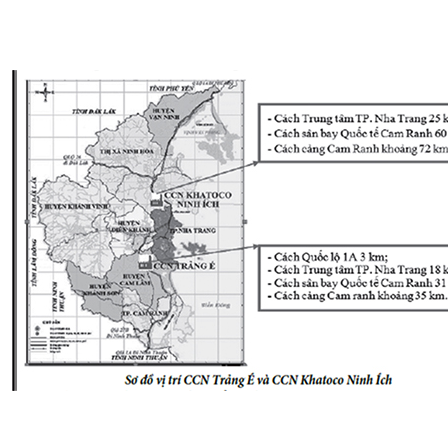
XÂY DỰNG KHÁNH HÒA TRỞ THÀNH THÀNH PHỐ TRỰC THUỘC 
ĐẠI HỘI ĐẢNG CÁC CẤP
TRANG CHỦ
VỀ BÁO KHÁNH HÒA