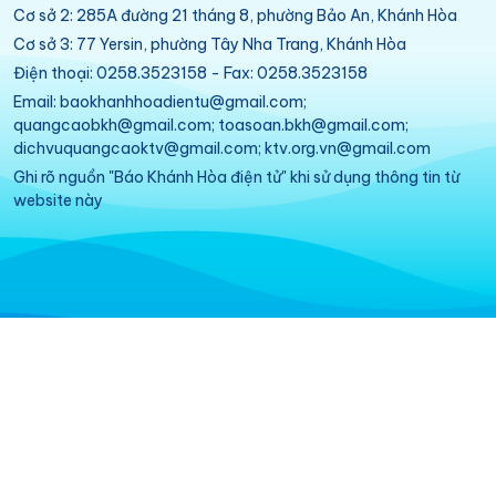
Cơ sở 2: 285A đường 21 tháng 8, phường Bảo An, Khánh Hòa
Cơ sở 3: 77 Yersin, phường Tây Nha Trang, Khánh Hòa
Điện thoại: 0258.3523158 - Fax: 0258.3523158
Email: baokhanhhoadientu@gmail.com;
quangcaobkh@gmail.com; toasoan.bkh@gmail.com;
dichvuquangcaoktv@gmail.com; ktv.org.vn@gmail.com
Ghi rõ nguồn "Báo Khánh Hòa điện tử" khi sử dụng thông tin từ
website này