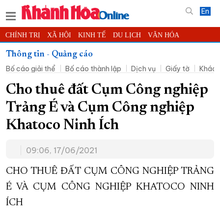
En
CHÍNH TRỊ
XÃ HỘI
KINH TẾ
DU LỊCH
VĂN HÓA
THỂ THAO
ĐỜI SỐNG
TIN ĐỊA PHƯƠNG
Thông tin - Quảng cáo
Bố cáo giải thể
Bố cáo thành lập
Dịch vụ
Giấy tờ
Khác
KHOA HỌC - CÔNG NGHỆ
PHÁP LUẬT
BẠN ĐỌC
PHÓNG SỰ
THẾ GIỚI
MULTIMEDIA
VIDEO
ĐỌC BÁO ONLINE
Cho thuê đất Cụm Công nghiệp
PODCAST
THÔNG TIN - QUẢNG CÁO
Trảng É và Cụm Công nghiệp
QUY HOẠCH TỈNH KHÁNH HÒA
Khatoco Ninh Ích
TRƯỜNG SA BIỂN ĐẢO QUÊ HƯƠNG
09:06, 17/06/2021
CHUNG TAY CẢI CÁCH HÀNH CHÍNH
XÂY DỰNG NÔNG THÔN MỚI
LỊCH CẮT ĐIỆN
CHO THUÊ ĐẤT CỤM CÔNG NGHIỆP TRẢNG
TÀU - XE - MÁY BAY
É VÀ CỤM CÔNG NGHIỆP KHATOCO NINH
ÍCH
KỶ NIỆM 370 NĂM XÂY DỰNG VÀ PHÁT TRIỂN TỈNH KHÁNH HÒA
KHOẢNH KHẮC ĐẸP XỨ TRẦM