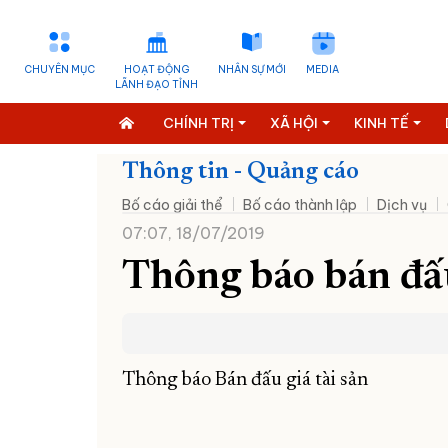
CHUYÊN MỤC
HOẠT ĐỘNG
NHÂN SỰ MỚI
MEDIA
LÃNH ĐẠO TỈNH
CHÍNH TRỊ
XÃ HỘI
KINH TẾ
Thông tin - Quảng cáo
Bố cáo giải thể
Bố cáo thành lập
Dịch vụ
07:07, 18/07/2019
Thông báo bán đấu
Thông báo Bán đấu giá tài sản