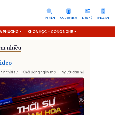
TÌM KIẾM
GÓC REVIEW
LIÊN HỆ
ENGLISH
ỊA PHƯƠNG
KHOA HỌC - CÔNG NGHỆ
m nhiều
Tuyển dụng
ideo
 tin thời sự
Khởi động ngày mới
Người dân hỏi – Cơ quan nhà nư