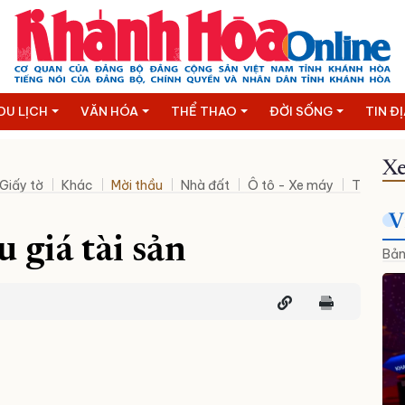
DU LỊCH
VĂN HÓA
THỂ THAO
ĐỜI SỐNG
TIN Đ
Xe
Giấy tờ
Khác
Mời thầu
Nhà đất
Ô tô - Xe máy
Thanh lý
V
 giá tài sản
Bản