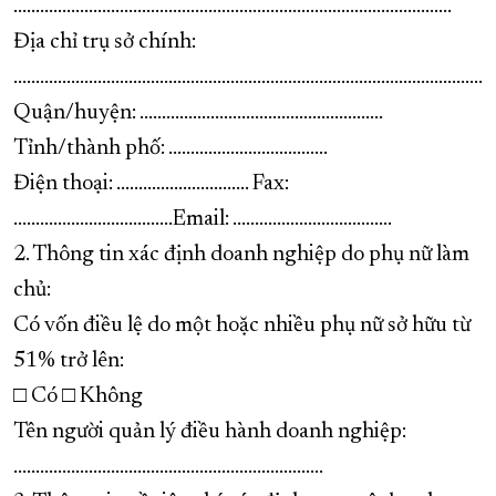
...................................................................................................
Địa chỉ trụ sở chính:
..........................................................................................................
Quận/huyện: .......................................................
Tỉnh/thành phố: ....................................
Điện thoại: .............................. Fax:
....................................Email: ....................................
2. Thông tin xác định doanh nghiệp do phụ nữ làm
chủ:
Có vốn điều lệ do một hoặc nhiều phụ nữ sở hữu từ
51% trở lên:
□ Có □ Không
Tên người quản lý điều hành doanh nghiệp:
......................................................................