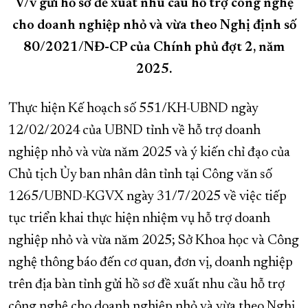
V/v gửi hồ sơ đề xuất nhu cầu hỗ trợ công nghệ
XÂY DỰNG KHÁNH HÒA TRỞ THÀNH THÀNH PHỐ TRỰC THUỘC 
cho doanh nghiệp nhỏ và vừa theo Nghị định số
ĐẠI HỘI ĐẢNG CÁC CẤP
TRANG CHỦ
VỀ BÁO KHÁNH HÒA
80/2021/NĐ-CP của Chính phủ đợt 2, năm
2025.
Thực hiện Kế hoạch số 551/KH-UBND ngày
12/02/2024 của UBND tỉnh về hỗ trợ doanh
nghiệp nhỏ và vừa năm 2025 và ý kiến chỉ đạo của
Chủ tịch Ủy ban nhân dân tỉnh tại Công văn số
1265/UBND-KGVX ngày 31/7/2025 về việc tiếp
tục triển khai thực hiện nhiệm vụ hỗ trợ doanh
nghiệp nhỏ và vừa năm 2025; Sở Khoa học và Công
nghệ thông báo đến cơ quan, đơn vị, doanh nghiệp
trên địa bàn tỉnh gửi hồ sơ đề xuất nhu cầu hỗ trợ
công nghệ cho doanh nghiệp nhỏ và vừa theo Nghị