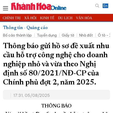
En
CHÍNH TRỊ
XÃ HỘI
KINH TẾ
DU LỊCH
VĂN HÓA
THỂ THAO
ĐỜI SỐNG
TIN ĐỊA PHƯƠNG
Thông tin - Quảng cáo
Bố cáo thành lập
Tuyển dụng
Giấy tờ
Nhà đất
Ô tô - X
KHOA HỌC - CÔNG NGHỆ
PHÁP LUẬT
BẠN ĐỌC
PHÓNG SỰ
THẾ GIỚI
MULTIMEDIA
VIDEO
ĐỌC BÁO ONLINE
Thông báo gửi hồ sơ đề xuất nhu
PODCAST
THÔNG TIN - QUẢNG CÁO
cầu hỗ trợ công nghệ cho doanh
QUY HOẠCH TỈNH KHÁNH HÒA
nghiệp nhỏ và vừa theo Nghị
TRƯỜNG SA BIỂN ĐẢO QUÊ HƯƠNG
định số 80/2021/NĐ-CP của
CHUNG TAY CẢI CÁCH HÀNH CHÍNH
Chính phủ đợt 2, năm 2025.
XÂY DỰNG NÔNG THÔN MỚI
LỊCH CẮT ĐIỆN
17:31, 05/08/2025
TÀU - XE - MÁY BAY
KỶ NIỆM 370 NĂM XÂY DỰNG VÀ PHÁT TRIỂN TỈNH KHÁNH HÒA
THÔNG BÁO
KHOẢNH KHẮC ĐẸP XỨ TRẦM