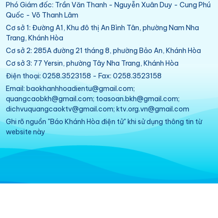
Phó Giám đốc: Trần Văn Thanh - Nguyễn Xuân Duy - Cung Phú
Quốc - Võ Thanh Lâm
Cơ sở 1: Đường A1, Khu đô thị An Bình Tân, phường Nam Nha
Trang, Khánh Hòa
Cơ sở 2: 285A đường 21 tháng 8, phường Bảo An, Khánh Hòa
Cơ sở 3: 77 Yersin, phường Tây Nha Trang, Khánh Hòa
Điện thoại: 0258.3523158 - Fax: 0258.3523158
Email: baokhanhhoadientu@gmail.com;
quangcaobkh@gmail.com; toasoan.bkh@gmail.com;
dichvuquangcaoktv@gmail.com; ktv.org.vn@gmail.com
Ghi rõ nguồn "Báo Khánh Hòa điện tử" khi sử dụng thông tin từ
website này