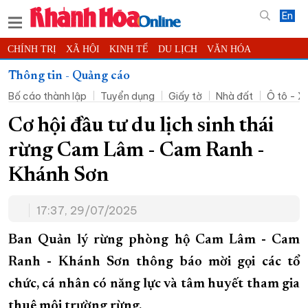
En
CHÍNH TRỊ
XÃ HỘI
KINH TẾ
DU LỊCH
VĂN HÓA
THỂ THAO
ĐỜI SỐNG
TIN ĐỊA PHƯƠNG
Thông tin - Quảng cáo
Bố cáo thành lập
Tuyển dụng
Giấy tờ
Nhà đất
Ô tô - X
KHOA HỌC - CÔNG NGHỆ
PHÁP LUẬT
BẠN ĐỌC
PHÓNG SỰ
THẾ GIỚI
MULTIMEDIA
VIDEO
ĐỌC BÁO ONLINE
Cơ hội đầu tư du lịch sinh thái
PODCAST
THÔNG TIN - QUẢNG CÁO
rừng Cam Lâm - Cam Ranh -
QUY HOẠCH TỈNH KHÁNH HÒA
Khánh Sơn
TRƯỜNG SA BIỂN ĐẢO QUÊ HƯƠNG
17:37, 29/07/2025
CHUNG TAY CẢI CÁCH HÀNH CHÍNH
XÂY DỰNG NÔNG THÔN MỚI
LỊCH CẮT ĐIỆN
Ban Quản lý rừng phòng hộ Cam Lâm - Cam
TÀU - XE - MÁY BAY
Ranh - Khánh Sơn thông báo mời gọi các tổ
chức, cá nhân có năng lực và tâm huyết tham gia
KỶ NIỆM 370 NĂM XÂY DỰNG VÀ PHÁT TRIỂN TỈNH KHÁNH HÒA
thuê môi trường rừng.
KHOẢNH KHẮC ĐẸP XỨ TRẦM