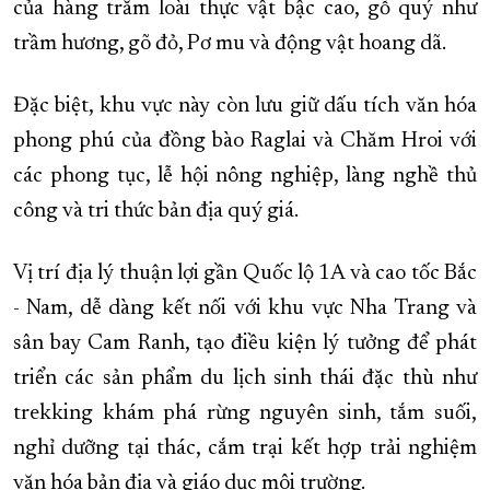
của hàng trăm loài thực vật bậc cao, gỗ quý như
trầm hương, gõ đỏ, Pơ mu và động vật hoang dã.
Đặc biệt, khu vực này còn lưu giữ dấu tích văn hóa
phong phú của đồng bào Raglai và Chăm Hroi với
các phong tục, lễ hội nông nghiệp, làng nghề thủ
công và tri thức bản địa quý giá.
Vị trí địa lý thuận lợi gần Quốc lộ 1A và cao tốc Bắc
- Nam, dễ dàng kết nối với khu vực Nha Trang và
sân bay Cam Ranh, tạo điều kiện lý tưởng để phát
triển các sản phẩm du lịch sinh thái đặc thù như
trekking khám phá rừng nguyên sinh, tắm suối,
nghỉ dưỡng tại thác, cắm trại kết hợp trải nghiệm
văn hóa bản địa và giáo dục môi trường.