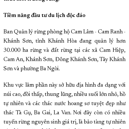
XÂY DỰNG KHÁNH HÒA TRỞ THÀNH THÀNH PHỐ TRỰC THUỘC 
Tiềm năng đầu tư du lịch độc đáo
ĐẠI HỘI ĐẢNG CÁC CẤP
TRANG CHỦ
VỀ BÁO KHÁNH HÒA
Ban Quản lý rừng phòng hộ Cam Lâm - Cam Ranh -
Khánh Sơn, tỉnh Khánh Hòa đang quản lý hơn
30.000 ha rừng và đất rừng tại các xã Cam Hiệp,
Cam An, Khánh Sơn, Đông Khánh Sơn, Tây Khánh
Sơn và phường Ba Ngòi.
Khu vực lâm phần này sở hữu địa hình đa dạng với
núi cao, đồi thấp, thung lũng, nhiều suối lớn nhỏ, hồ
tự nhiên và các thác nước hoang sơ tuyệt đẹp như
thác Tà Gụ, Ba Gai, La Van. Nơi đây còn có nhiều
tuyến rừng nguyên sinh giá trị, là bảo tàng tự nhiên