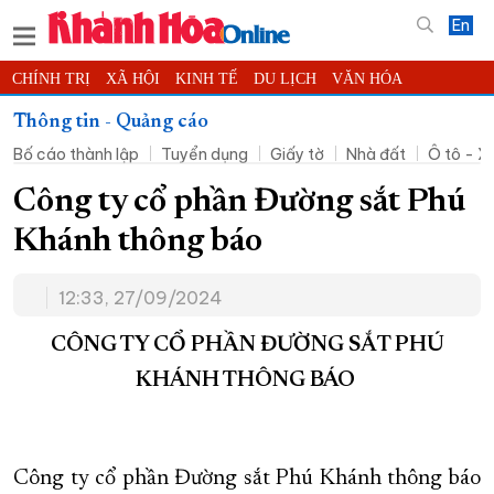
En
CHÍNH TRỊ
XÃ HỘI
KINH TẾ
DU LỊCH
VĂN HÓA
THỂ THAO
ĐỜI SỐNG
TIN ĐỊA PHƯƠNG
Thông tin - Quảng cáo
Bố cáo thành lập
Tuyển dụng
Giấy tờ
Nhà đất
Ô tô - X
KHOA HỌC - CÔNG NGHỆ
PHÁP LUẬT
BẠN ĐỌC
PHÓNG SỰ
THẾ GIỚI
MULTIMEDIA
VIDEO
ĐỌC BÁO ONLINE
Công ty cổ phần Đường sắt Phú
PODCAST
THÔNG TIN - QUẢNG CÁO
Khánh thông báo
QUY HOẠCH TỈNH KHÁNH HÒA
12:33, 27/09/2024
TRƯỜNG SA BIỂN ĐẢO QUÊ HƯƠNG
CHUNG TAY CẢI CÁCH HÀNH CHÍNH
CÔNG TY CỔ PHẦN ĐƯỜNG SẮT PHÚ
KHÁNH THÔNG BÁO
XÂY DỰNG NÔNG THÔN MỚI
LỊCH CẮT ĐIỆN
TÀU - XE - MÁY BAY
KỶ NIỆM 370 NĂM XÂY DỰNG VÀ PHÁT TRIỂN TỈNH KHÁNH HÒA
Công ty cổ phần Đường sắt Phú Khánh thông báo
KHOẢNH KHẮC ĐẸP XỨ TRẦM