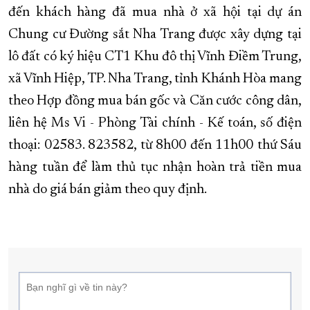
đến khách hàng đã mua nhà ở xã hội tại dự án
XÂY DỰNG KHÁNH HÒA TRỞ THÀNH THÀNH PHỐ TRỰC THUỘC 
Chung cư Đường sắt Nha Trang được xây dựng tại
ĐẠI HỘI ĐẢNG CÁC CẤP
TRANG CHỦ
VỀ BÁO KHÁNH HÒA
lô đất có ký hiệu CT1 Khu đô thị Vĩnh Điềm Trung,
xã Vĩnh Hiệp, TP. Nha Trang, tỉnh Khánh Hòa mang
theo Hợp đồng mua bán gốc và Căn cước công dân,
liên hệ Ms Vi - Phòng Tài chính - Kế toán, số điện
thoại: 02583. 823582, từ 8h00 đến 11h00 thứ Sáu
hàng tuần để làm thủ tục nhận hoàn trả tiền mua
nhà do giá bán giảm theo quy định.