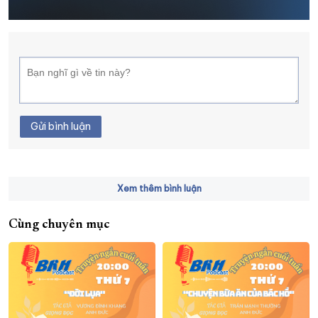
XÂY DỰNG KHÁNH HÒA TRỞ THÀNH THÀNH PHỐ TRỰC THUỘC 
ĐẠI HỘI ĐẢNG CÁC CẤP
TRANG CHỦ
VỀ BÁO KHÁNH HÒA
Gửi bình luận
Xem thêm bình luận
Cùng chuyên mục