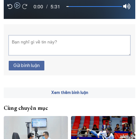
0:00
/
5:31
XÂY DỰNG KHÁNH HÒA TRỞ THÀNH THÀNH PHỐ TRỰC THUỘC 
ĐẠI HỘI ĐẢNG CÁC CẤP
TRANG CHỦ
VỀ BÁO KHÁNH HÒA
Gửi bình luận
Xem thêm bình luận
Cùng chuyên mục