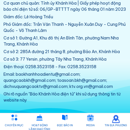
Cơ quan chủ quản: Tỉnh ủy Khánh Hòa | Giấy phép hoạt động
báo chí điện tử số: 06/GP-BTTTT ngày 06 tháng 01 năm 2023
Giám đốc: Lê Hoàng Triều
Phó Giám đốc: Trần Văn Thanh - Nguyễn Xuân Duy - Cung Phú
Quốc - Võ Thanh Lâm
Cơ sở 1: Đường A1, Khu đô thị An Bình Tân, phường Nam Nha
Trang, Khánh Hòa
Cơ sở 2: 285A đường 21 tháng 8, phường Bảo An, Khánh Hòa
Cơ sở 3: 77 Yersin, phường Tây Nha Trang, Khánh Hòa
Điện thoại: 0258.3523158 - Fax: 0258.3523158
Email: baokhanhhoadientu@gmail.com;
quangcaobkh@gmail.com; toasoan.bkh@gmail.com;
dichvuquangcaoktv@gmail.com; ktv.org.vn@gmail.com
Ghi rõ nguồn "Báo Khánh Hòa điện tử" khi sử dụng thông tin từ
website này
CHUYÊN MỤC
HOẠT ĐỘNG
ĐỌC BÁO IN
MEDIA
TIN ĐỊA PHƯƠNG
LÃNH ĐẠO TỈNH