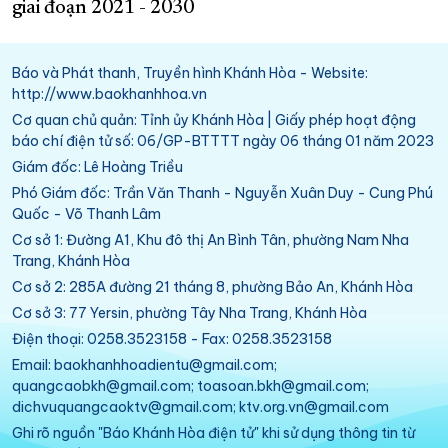
giai đoạn 2021 - 2030
Báo và Phát thanh, Truyền hình Khánh Hòa - Website:
http://www.baokhanhhoa.vn
Cơ quan chủ quản: Tỉnh ủy Khánh Hòa | Giấy phép hoạt động
báo chí điện tử số: 06/GP-BTTTT ngày 06 tháng 01 năm 2023
Giám đốc: Lê Hoàng Triều
Phó Giám đốc: Trần Văn Thanh - Nguyễn Xuân Duy - Cung Phú
Quốc - Võ Thanh Lâm
Cơ sở 1: Đường A1, Khu đô thị An Bình Tân, phường Nam Nha
Trang, Khánh Hòa
Cơ sở 2: 285A đường 21 tháng 8, phường Bảo An, Khánh Hòa
Cơ sở 3: 77 Yersin, phường Tây Nha Trang, Khánh Hòa
Điện thoại: 0258.3523158 - Fax: 0258.3523158
Email: baokhanhhoadientu@gmail.com;
quangcaobkh@gmail.com; toasoan.bkh@gmail.com;
dichvuquangcaoktv@gmail.com; ktv.org.vn@gmail.com
Ghi rõ nguồn "Báo Khánh Hòa điện tử" khi sử dụng thông tin từ