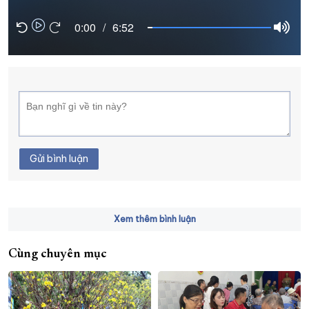
XÂY DỰNG KHÁNH HÒA TRỞ THÀNH THÀNH PHỐ TRỰC THUỘC 
0:00
/
6:52
ĐẠI HỘI ĐẢNG CÁC CẤP
TRANG CHỦ
VỀ BÁO KHÁNH HÒA
Gửi bình luận
Xem thêm bình luận
Cùng chuyên mục