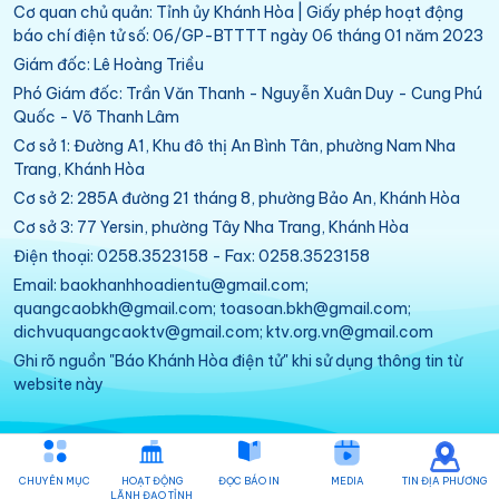
Cơ quan chủ quản: Tỉnh ủy Khánh Hòa | Giấy phép hoạt động
báo chí điện tử số: 06/GP-BTTTT ngày 06 tháng 01 năm 2023
Giám đốc: Lê Hoàng Triều
Phó Giám đốc: Trần Văn Thanh - Nguyễn Xuân Duy - Cung Phú
Quốc - Võ Thanh Lâm
Cơ sở 1: Đường A1, Khu đô thị An Bình Tân, phường Nam Nha
Trang, Khánh Hòa
Cơ sở 2: 285A đường 21 tháng 8, phường Bảo An, Khánh Hòa
Cơ sở 3: 77 Yersin, phường Tây Nha Trang, Khánh Hòa
Điện thoại: 0258.3523158 - Fax: 0258.3523158
Email: baokhanhhoadientu@gmail.com;
quangcaobkh@gmail.com; toasoan.bkh@gmail.com;
dichvuquangcaoktv@gmail.com; ktv.org.vn@gmail.com
Ghi rõ nguồn "Báo Khánh Hòa điện tử" khi sử dụng thông tin từ
website này
CHUYÊN MỤC
HOẠT ĐỘNG
ĐỌC BÁO IN
MEDIA
TIN ĐỊA PHƯƠNG
LÃNH ĐẠO TỈNH