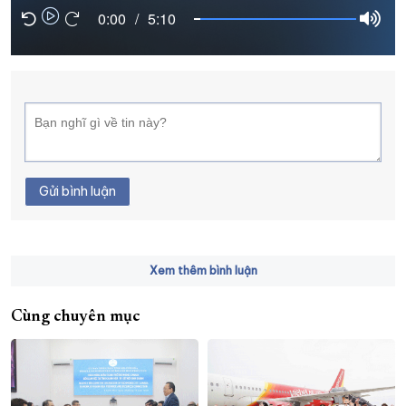
0:00
/
5:10
XÂY DỰNG KHÁNH HÒA TRỞ THÀNH THÀNH PHỐ TRỰC THUỘC 
ĐẠI HỘI ĐẢNG CÁC CẤP
TRANG CHỦ
VỀ BÁO KHÁNH HÒA
Gửi bình luận
Xem thêm bình luận
Cùng chuyên mục