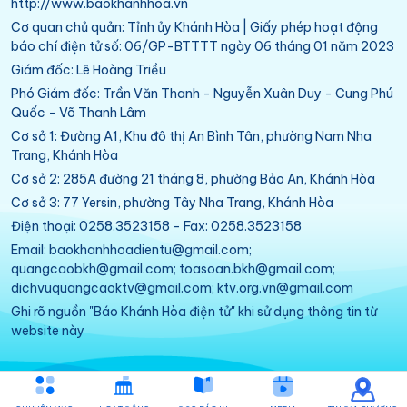
http://www.baokhanhhoa.vn
Cơ quan chủ quản: Tỉnh ủy Khánh Hòa | Giấy phép hoạt động
báo chí điện tử số: 06/GP-BTTTT ngày 06 tháng 01 năm 2023
Giám đốc: Lê Hoàng Triều
Phó Giám đốc: Trần Văn Thanh - Nguyễn Xuân Duy - Cung Phú
Quốc - Võ Thanh Lâm
Cơ sở 1: Đường A1, Khu đô thị An Bình Tân, phường Nam Nha
Trang, Khánh Hòa
Cơ sở 2: 285A đường 21 tháng 8, phường Bảo An, Khánh Hòa
Cơ sở 3: 77 Yersin, phường Tây Nha Trang, Khánh Hòa
Điện thoại: 0258.3523158 - Fax: 0258.3523158
Email: baokhanhhoadientu@gmail.com;
quangcaobkh@gmail.com; toasoan.bkh@gmail.com;
dichvuquangcaoktv@gmail.com; ktv.org.vn@gmail.com
Ghi rõ nguồn "Báo Khánh Hòa điện tử" khi sử dụng thông tin từ
website này