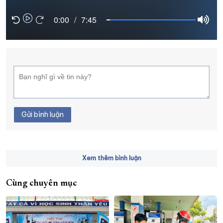
XÂY DỰNG KHÁNH HÒA TRỞ THÀNH THÀNH PHỐ TRỰC THUỘC 
0:00
/
7:45
ĐẠI HỘI ĐẢNG CÁC CẤP
TRANG CHỦ
VỀ BÁO KHÁNH HÒA
Gửi bình luận
Xem thêm bình luận
Cùng chuyên mục