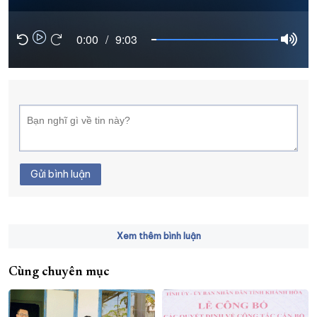
XÂY DỰNG KHÁNH HÒA TRỞ THÀNH THÀNH PHỐ TRỰC THUỘC 
0:00
/
9:03
ĐẠI HỘI ĐẢNG CÁC CẤP
TRANG CHỦ
VỀ BÁO KHÁNH HÒA
Gửi bình luận
Xem thêm bình luận
Cùng chuyên mục