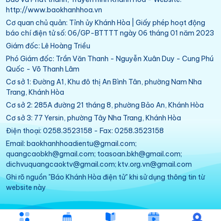
http://www.baokhanhhoa.vn
Cơ quan chủ quản: Tỉnh ủy Khánh Hòa | Giấy phép hoạt động
báo chí điện tử số: 06/GP-BTTTT ngày 06 tháng 01 năm 2023
Giám đốc: Lê Hoàng Triều
Phó Giám đốc: Trần Văn Thanh - Nguyễn Xuân Duy - Cung Phú
Quốc - Võ Thanh Lâm
Cơ sở 1: Đường A1, Khu đô thị An Bình Tân, phường Nam Nha
Trang, Khánh Hòa
Cơ sở 2: 285A đường 21 tháng 8, phường Bảo An, Khánh Hòa
Cơ sở 3: 77 Yersin, phường Tây Nha Trang, Khánh Hòa
Điện thoại: 0258.3523158 - Fax: 0258.3523158
Email: baokhanhhoadientu@gmail.com;
quangcaobkh@gmail.com; toasoan.bkh@gmail.com;
dichvuquangcaoktv@gmail.com; ktv.org.vn@gmail.com
Ghi rõ nguồn "Báo Khánh Hòa điện tử" khi sử dụng thông tin từ
website này