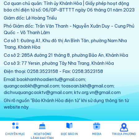
Cơ quan chủ quản: Tỉnh ủy Khánh Hòa | Giấy phép hoạt động
báo chí điện tử số: 06/GP-BTTTT ngày 06 tháng 01 năm 2023
Giám đốc: Lê Hoàng Triều
Phó Giám đốc: Trần Văn Thanh - Nguyễn Xuân Duy - Cung Phú
Quốc - Võ Thanh Lâm
Cơ sở 1: Đường A1, Khu đô thị An Bình Tân, phường Nam Nha
Trang, Khánh Hòa
Cơ sở 2: 285A đường 21 tháng 8, phường Bảo An, Khánh Hòa
Cơ sở 3: 77 Yersin, phường Tây Nha Trang, Khánh Hòa
Điện thoại: 0258.3523158 - Fax: 0258.3523158
Email: baokhanhhoadientu@gmail.com;
quangcaobkh@gmail.com; toasoan.bkh@gmail.com;
dichvuquangcaoktv@gmail.com; ktv.org.vn@gmail.com
Ghi rõ nguồn "Báo Khánh Hòa điện tử" khi sử dụng thông tin từ
website này
CHUYÊN MỤC
HOẠT ĐỘNG
ĐỌC BÁO IN
MEDIA
TIN ĐỊA PHƯƠNG
LÃNH ĐẠO TỈNH