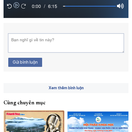
0:00
/
6:15
XÂY DỰNG KHÁNH HÒA TRỞ THÀNH THÀNH PHỐ TRỰC THUỘC 
ĐẠI HỘI ĐẢNG CÁC CẤP
TRANG CHỦ
VỀ BÁO KHÁNH HÒA
Gửi bình luận
Xem thêm bình luận
Cùng chuyên mục