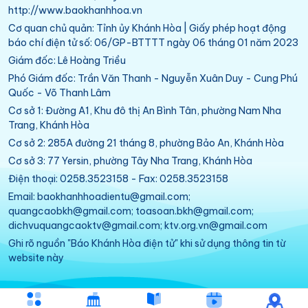
http://www.baokhanhhoa.vn
Cơ quan chủ quản: Tỉnh ủy Khánh Hòa | Giấy phép hoạt động
báo chí điện tử số: 06/GP-BTTTT ngày 06 tháng 01 năm 2023
Giám đốc: Lê Hoàng Triều
Phó Giám đốc: Trần Văn Thanh - Nguyễn Xuân Duy - Cung Phú
Quốc - Võ Thanh Lâm
Cơ sở 1: Đường A1, Khu đô thị An Bình Tân, phường Nam Nha
Trang, Khánh Hòa
Cơ sở 2: 285A đường 21 tháng 8, phường Bảo An, Khánh Hòa
Cơ sở 3: 77 Yersin, phường Tây Nha Trang, Khánh Hòa
Điện thoại: 0258.3523158 - Fax: 0258.3523158
Email: baokhanhhoadientu@gmail.com;
quangcaobkh@gmail.com; toasoan.bkh@gmail.com;
dichvuquangcaoktv@gmail.com; ktv.org.vn@gmail.com
Ghi rõ nguồn "Báo Khánh Hòa điện tử" khi sử dụng thông tin từ
website này