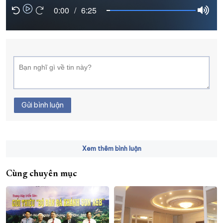
0:00
/
6:25
XÂY DỰNG KHÁNH HÒA TRỞ THÀNH THÀNH PHỐ TRỰC THUỘC 
ĐẠI HỘI ĐẢNG CÁC CẤP
TRANG CHỦ
VỀ BÁO KHÁNH HÒA
Gửi bình luận
Xem thêm bình luận
Cùng chuyên mục