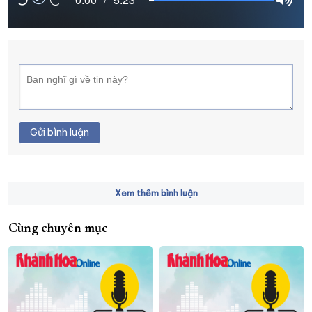
XÂY DỰNG KHÁNH HÒA TRỞ THÀNH THÀNH PHỐ TRỰC THUỘC 
ĐẠI HỘI ĐẢNG CÁC CẤP
TRANG CHỦ
VỀ BÁO KHÁNH HÒA
Gửi bình luận
Xem thêm bình luận
Cùng chuyên mục