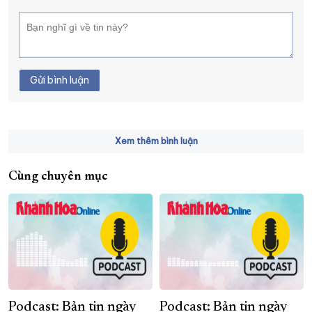
XÂY DỰNG KHÁNH HÒA TRỞ THÀNH THÀNH PHỐ TRỰC THUỘC 
ĐẠI HỘI ĐẢNG CÁC CẤP
TRANG CHỦ
VỀ BÁO KHÁNH HÒA
Gửi bình luận
Xem thêm bình luận
Cùng chuyên mục
Podcast: Bản tin ngày
Podcast: Bản tin ngày