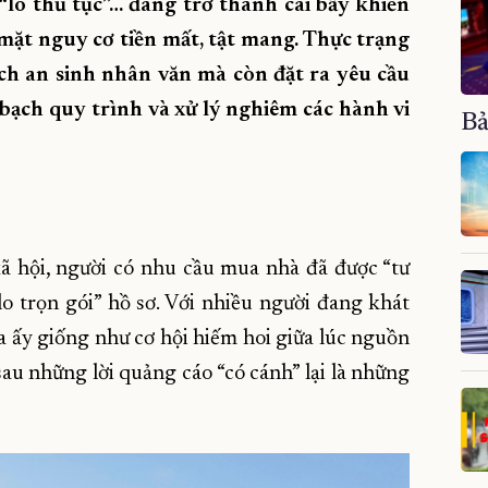
 “lo thủ tục”… đang trở thành cái bẫy khiến
mặt nguy cơ tiền mất, tật mang. Thực trạng
h an sinh nhân văn mà còn đặt ra yêu cầu
h bạch quy trình và xử lý nghiêm các hành vi
Bả
ã hội, người có nhu cầu mua nhà đã được “tư
lo trọn gói” hồ sơ. Với nhiều người đang khát
 ấy giống như cơ hội hiếm hoi giữa lúc nguồn
 những lời quảng cáo “có cánh” lại là những