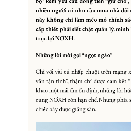
bộ” kèm yêu cầu đóng tiền “giữ chỗ”,
nhiều người có nhu cầu mua nhà đối 
này không chỉ làm méo mó chính sác
cấp thiết phải siết chặt quản lý, min
trục lợi NƠXH.
Những lời mời gọi “ngọt ngào”
Chỉ với vài cú nhấp chuột trên mạng x
vấn tận tình”, thậm chí được cam kết “
khao một mái ấm ổn định, những lời hứa
cung NƠXH còn hạn chế. Nhưng phía sau
chiếc bẫy được giăng sẵn.