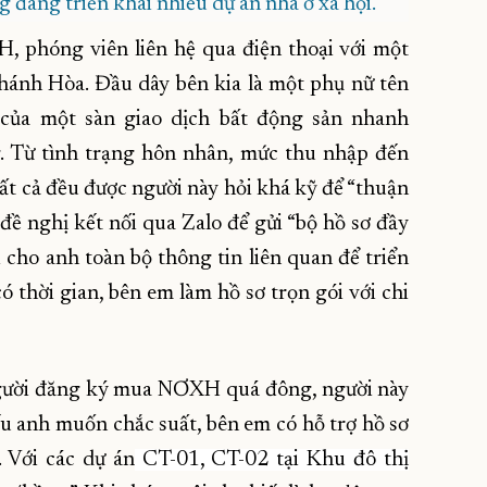
đang triển khai nhiều dự án nhà ở xã hội.
 phóng viên liên hệ qua điện thoại với một
hánh Hòa. Đầu dây bên kia là một phụ nữ tên
n của một sàn giao dịch bất động sản nhanh
. Từ tình trạng hôn nhân, mức thu nhập đến
t cả đều được người này hỏi khá kỹ để “thuận
 đề nghị kết nối qua Zalo để gửi “bộ hồ sơ đầy
i cho anh toàn bộ thông tin liên quan để triển
 thời gian, bên em làm hồ sơ trọn gói với chi
 người đăng ký mua NƠXH quá đông, người này
Nếu anh muốn chắc suất, bên em có hỗ trợ hồ sơ
. Với các dự án
CT-01, CT-02 tại Khu đô thị