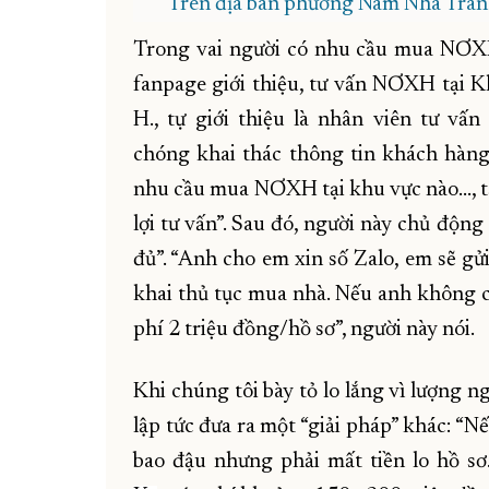
Trên địa bàn phường Nam Nha Trang 
Trong vai người có nhu cầu mua NƠXH,
fanpage giới thiệu, tư vấn NƠXH tại K
H., tự giới thiệu là nhân viên tư vấ
chóng khai thác thông tin khách hàng
nhu cầu mua NƠXH tại khu vực nào…, tấ
lợi tư vấn”. Sau đó, người này chủ động
đủ”. “Anh cho em xin số Zalo, em sẽ gử
khai thủ tục mua nhà. Nếu anh không có
phí 2 triệu đồng/hồ sơ”, người này nói.
Khi chúng tôi bày tỏ lo lắng vì lượng
lập tức đưa ra một “giải pháp” khác: “
bao đậu nhưng phải mất tiền lo hồ sơ