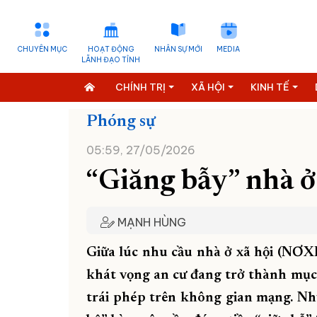
CHUYÊN MỤC
HOẠT ĐỘNG
NHÂN SỰ MỚI
MEDIA
LÃNH ĐẠO TỈNH
CHÍNH TRỊ
XÃ HỘI
KINH TẾ
Phóng sự
05:59, 27/05/2026
“Giăng bẫy” nhà ở
MẠNH HÙNG
Giữa lúc nhu cầu nhà ở xã hội (NƠXH
khát vọng an cư đang trở thành mục t
trái phép trên không gian mạng. Nhữ