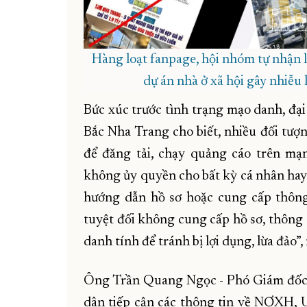
Hàng loạt fanpage, hội nhóm tự nhận l
dự án nhà ở xã hội gây nhiễu 
Bức xúc trước tình trạng mạo danh, đạ
Bắc Nha Trang cho biết, nhiều đối tượn
để đăng tải, chạy quảng cáo trên mạn
không ủy quyền cho bất kỳ cá nhân hay 
hướng dẫn hồ sơ hoặc cung cấp thông 
tuyệt đối không cung cấp hồ sơ, thông 
danh tính để tránh bị lợi dụng, lừa đảo”
Ông Trần Quang Ngọc - Phó Giám đốc S
dân tiếp cận các thông tin về NƠXH,