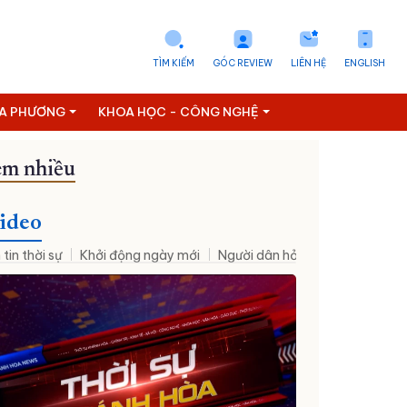
TÌM KIẾM
GÓC REVIEW
LIÊN HỆ
ENGLISH
ỊA PHƯƠNG
KHOA HỌC - CÔNG NGHỆ
m nhiều
ideo
 tin thời sự
Khởi động ngày mới
Người dân hỏi – Cơ quan nhà nư