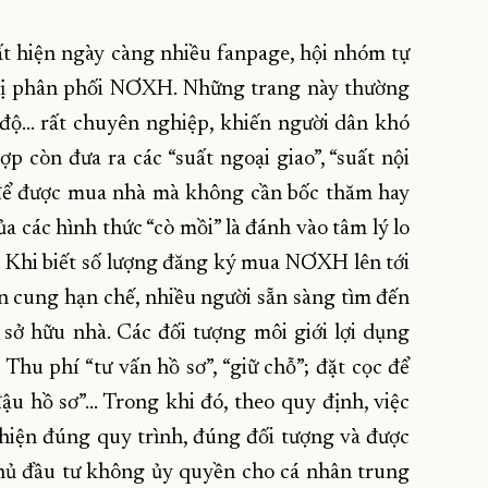
ất hiện ngày càng nhiều fanpage, hội nhóm tự
 vị phân phối NƠXH. Những trang này thường
n độ… rất chuyên nghiệp, khiến người dân khó
ợp còn đưa ra các “suất ngoại giao”, “suất nội
” để được mua nhà mà không cần bốc thăm hay
a các hình thức “cò mồi” là đánh vào tâm lý lo
. Khi biết số lượng đăng ký mua NƠXH lên tới
 cung hạn chế, nhiều người sẵn sàng tìm đến
sở hữu nhà. Các đối tượng môi giới lợi dụng
Thu phí “tư vấn hồ sơ”, “giữ chỗ”; đặt cọc để
 đậu hồ sơ”… Trong khi đó, theo quy định, việc
iện đúng quy trình, đúng đối tượng và được
chủ đầu tư không ủy quyền cho cá nhân trung