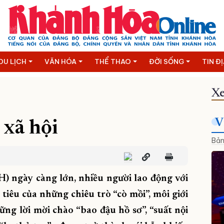
DU LỊCH
VĂN HÓA
THỂ THAO
ĐỜI SỐNG
TIN Đ
Xe
V
 xã hội
Bản
) ngày càng lớn, nhiều người lao động với
iêu của những chiêu trò “cò mồi”, môi giới
ng lời mời chào “bao đậu hồ sơ”, “suất nội