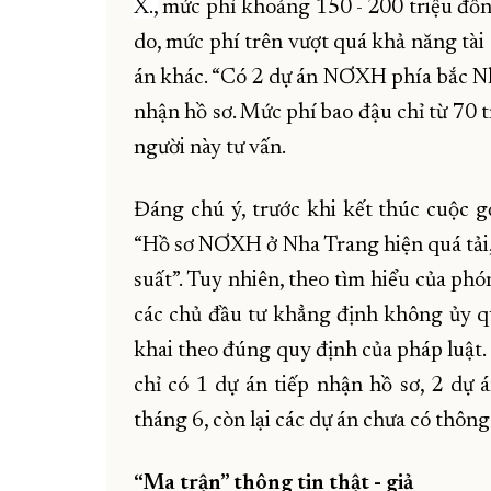
X.,
mức phí khoảng 150 - 200 triệu đồng/
do, mức phí trên vượt quá khả năng tài 
án khác. “Có 2 dự án NƠXH phía bắc Nh
nhận hồ sơ. Mức phí bao đậu chỉ từ 70 t
người này tư vấn.
Đáng chú ý, trước khi kết thúc cuộc gọ
“Hồ sơ NƠXH ở Nha Trang hiện quá tải,
suất”. Tuy nhiên, theo tìm hiểu của ph
các chủ đầu tư khẳng định không ủy qu
khai theo đúng quy định của pháp luật.
chỉ có 1 dự án tiếp nhận hồ sơ, 2 dự 
tháng 6, còn lại các dự án chưa có thông
“Ma trận” thông tin thật - giả