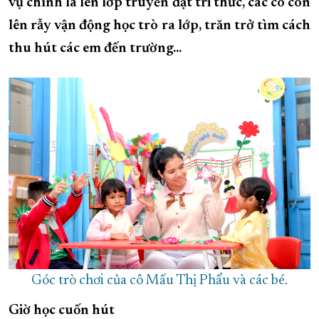
vụ chính là lên lớp truyền đạt tri thức, các cô còn
XÂY DỰNG KHÁNH HÒA TRỞ THÀNH THÀNH PHỐ TRỰC THUỘC 
lên rẫy vận động học trò ra lớp, trăn trở tìm cách
ĐẠI HỘI ĐẢNG CÁC CẤP
thu hút các em đến trường...
TRANG CHỦ
VỀ BÁO KHÁNH HÒA
Góc trò chơi của cô Mấu Thị Phẩu và các bé.
Giờ học cuốn hút