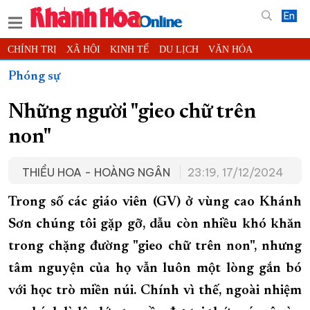
En
CHÍNH TRỊ
XÃ HỘI
KINH TẾ
DU LỊCH
VĂN HÓA
THỂ THAO
ĐỜI SỐNG
TIN ĐỊA PHƯƠNG
Phóng sự
KHOA HỌC - CÔNG NGHỆ
PHÁP LUẬT
BẠN ĐỌC
PHÓNG SỰ
Những người "gieo chữ trên
THẾ GIỚI
MULTIMEDIA
VIDEO
ĐỌC BÁO ONLINE
non"
PODCAST
THÔNG TIN - QUẢNG CÁO
QUY HOẠCH TỈNH KHÁNH HÒA
THIỀU HOA - HOÀNG NGÂN
23:19, 17/12/2024
TRƯỜNG SA BIỂN ĐẢO QUÊ HƯƠNG
Trong số các giáo viên (GV) ở vùng cao Khánh
CHUNG TAY CẢI CÁCH HÀNH CHÍNH
Sơn chúng tôi gặp gỡ, dẫu còn nhiều khó khăn
XÂY DỰNG NÔNG THÔN MỚI
LỊCH CẮT ĐIỆN
trong chặng đường "gieo chữ trên non", nhưng
TÀU - XE - MÁY BAY
tâm nguyện của họ vẫn luôn một lòng gắn bó
KỶ NIỆM 370 NĂM XÂY DỰNG VÀ PHÁT TRIỂN TỈNH KHÁNH HÒA
với học trò miền núi. Chính vì thế, ngoài nhiệm
KHOẢNH KHẮC ĐẸP XỨ TRẦM