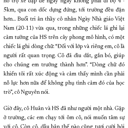
hỗ trợ xe đạp để ngày ngày không phải đi bộ 4 -
5km, qua con dốc dựng đứng, tới trường đều đặn
hơn... Buổi tri ân thầy cô nhân Ngày Nhà giáo Việt
Nam (20-11) vừa qua, trong những chiếc lá ghi lại
cảm tưởng của HS trên cây phong mô hình, có một
chiếc lá ghi dòng chữ: “Đối với lớp và riêng em, cô là
người rất quan trọng. Cô đã dìu dắt, gắn bó, giúp
cho chúng em trưởng thành hơn”. “Dòng chữ đó
khiến tôi rất xúc động và cảm thấy mình cần phải
nỗ lực hơn nữa để không phụ tình cảm đó của học
trò”, cô Nguyên nói.
Giờ đây, cô Huân và HS đã như người một nhà. Gặp
ở trường, các em chạy tới ôm cô, nói muốn tâm sự
với cô. Còn cô, dẫu bận thế nào cũng tươi cười hỏi