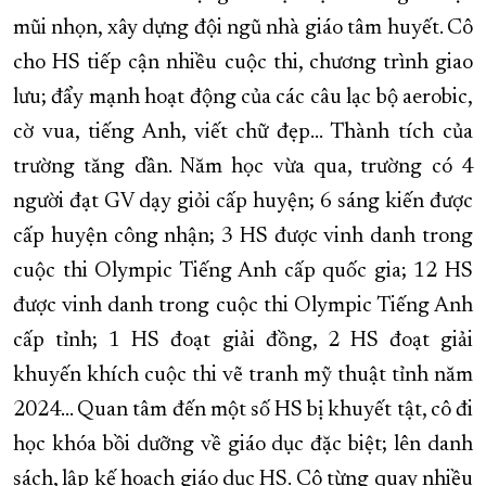
mũi nhọn, xây dựng đội ngũ nhà giáo tâm huyết. Cô
cho HS tiếp cận nhiều cuộc thi, chương trình giao
lưu; đẩy mạnh hoạt động của các câu lạc bộ aerobic,
cờ vua, tiếng Anh, viết chữ đẹp... Thành tích của
trường tăng dần. Năm học vừa qua, trường có 4
người đạt GV dạy giỏi cấp huyện; 6 sáng kiến được
cấp huyện công nhận; 3 HS được vinh danh trong
cuộc thi Olympic Tiếng Anh cấp quốc gia; 12 HS
được vinh danh trong cuộc thi Olympic Tiếng Anh
cấp tỉnh; 1 HS đoạt giải đồng, 2 HS đoạt giải
khuyến khích cuộc thi vẽ tranh mỹ thuật tỉnh năm
2024... Quan tâm đến một số HS bị khuyết tật, cô đi
học khóa bồi dưỡng về giáo dục đặc biệt; lên danh
sách, lập kế hoạch giáo dục HS. Cô từng quay nhiều