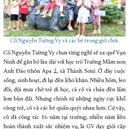
Cô Nguyễn Tường Vy và các bé trong giờ chơi.
Cô Nguyễn Tường Vy chưa từng nghĩ sẽ xa quê Vạn
Ninh để gắn bó lâu dài với học trò Trường Mầm non
Anh Đào (thôn Apa 2, xã Thành Sơn). Ở đây cuộc
sống, sinh hoạt, đi lại đều khó khăn. Nhiều hôm, leo
đồi, đội mưa chở trẻ đi học, cả cô và cháu đều lấm
lem bùn đất. Nhưng chính từ những ngày cực khổ
cùng trẻ, cô và các bé quấn quýt nhau hơn. Cứ vậy,
cô đã công tác 16 năm tại trường; nhiều năm liền
hoàn thành xuất sắc nhiệm vụ, là GV dạy giỏi cấp