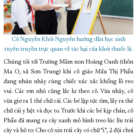
Cô Nguyễn Khôi Nguyên hướng dẫn học sinh
tuyên truyền trực quan về tác hại của khói thuốc lá.
Chúng tôi tới Trường Mầm non Hoàng Oanh (thôn
Ma O, xã Sơn Trung) khi cô giáo Mấu Thị Phẩu
đang nhún nhảy cùng chiếc xúc xắc khổng lồ reo
vui. Các em nhỏ cũng lắc lư theo cô. Vừa nhảy, cô
vừa giơ ra 1 thẻ chữ cái. Các bé lập tức tìm, lấy ra thẻ
chữ cái y hệt và đọc to. Trước khi các bé kịp chán, cô
Phẩu đã mang ra cây xanh mô hình treo lúc lỉu trái
cây và hô to: Cho cô xin trái cây có chữ “i”, 2 đội chơi