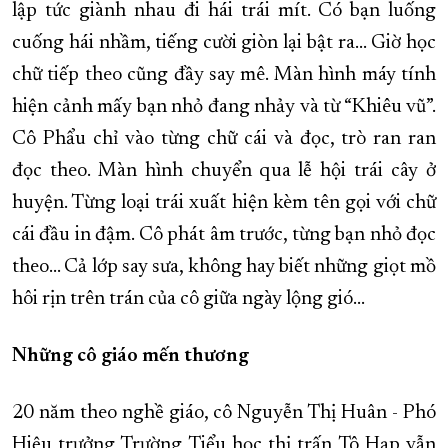
lập tức giành nhau đi hái trái mít. Có bạn luống
cuống hái nhầm, tiếng cười giòn lại bật ra... Giờ học
chữ tiếp theo cũng đầy say mê. Màn hình máy tính
hiện cảnh mấy bạn nhỏ đang nhảy và từ “Khiêu vũ”.
Cô Phẩu chỉ vào từng chữ cái và đọc, trò ran ran
đọc theo. Màn hình chuyển qua lễ hội trái cây ở
huyện. Từng loại trái xuất hiện kèm tên gọi với chữ
cái đầu in đậm. Cô phát âm trước, từng bạn nhỏ đọc
theo... Cả lớp say sưa, không hay biết những giọt mồ
hôi rịn trên trán của cô giữa ngày lộng gió...
Những cô giáo mến thương
20 năm theo nghề giáo, cô Nguyễn Thị Huân - Phó
Hiệu trưởng Trường Tiểu học thị trấn Tô Hạp vẫn