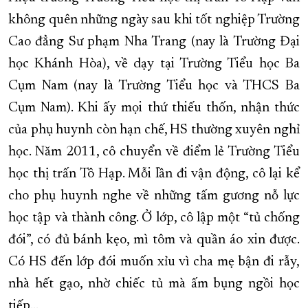
không quên những ngày sau khi tốt nghiệp Trường
Cao đẳng Sư phạm Nha Trang (nay là Trường Đại
học Khánh Hòa), về dạy tại Trường Tiểu học Ba
Cụm Nam (nay là Trường Tiểu học và THCS Ba
Cụm Nam). Khi ấy mọi thứ thiếu thốn, nhận thức
của phụ huynh còn hạn chế, HS thường xuyên nghỉ
học. Năm 2011, cô chuyển về điểm lẻ Trường Tiểu
học thị trấn Tô Hạp. Mỗi lần đi vận động, cô lại kể
cho phụ huynh nghe về những tấm gương nỗ lực
học tập và thành công. Ở lớp, cô lập một “tủ chống
đói”, có đủ bánh kẹo, mì tôm và quần áo xin được.
Có HS đến lớp đói muốn xỉu vì cha mẹ bận đi rẫy,
nhà hết gạo, nhờ chiếc tủ mà ấm bụng ngồi học
tiếp…