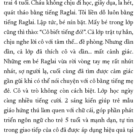
trai 4 tuổi. Cháu không chịu đi học, giãy dụa, la hét,
quát tháo bằng tiếng Raglai. Tôi liền dỗ luôn bằng
tiếng Raglai. Lập tức, bé nín bặt. Mấy bé trong lớp
cũng thì thào: “Cô biết tiếng đó!”. Cả lớp trật tự hẳn,
chịu nghe lời cô với tâm thế... đề phòng. Nhưng dần
dần, cả lớp đã thích cô và dần... mất cảnh giác.
Những em bé Raglai vừa rời vòng tay mẹ rất nhút
nhát, sợ người lạ, cuối cùng đã tìm được cảm giác
gần gũi khi có thể nói chuyện với cô bằng tiếng mẹ
đẻ. Cô và trò không còn cách biệt. Lớp học ngày
càng nhiều tiếng cười. 2 sáng kiến giúp trẻ mẫu
giáo hứng thú làm quen với chữ cái, góp phần phát
triển ngôn ngữ cho trẻ 5 tuổi và mạnh dạn, tự tin
trong giao tiếp của cô đã được áp dụng hiệu quả tại