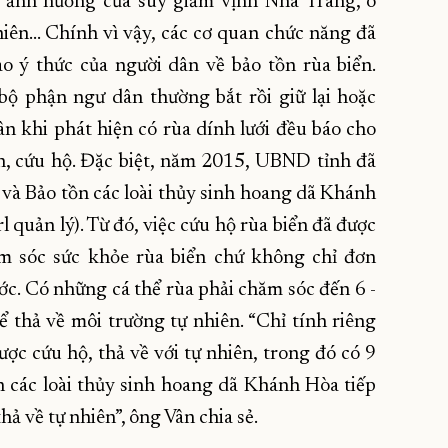
t, ảnh hưởng của suy giảm vịnh Nha Trang, ô
iên... Chính vì vậy, các cơ quan chức năng đã
 ý thức của người dân về bảo tồn rùa biển.
bộ phận ngư dân thường bắt rồi giữ lại hoặc
n khi phát hiện có rùa dính lưới đều báo cho
n, cứu hộ. Đặc biệt, năm 2015, UBND tỉnh đã
và Bảo tồn các loài thủy sinh hoang dã Khánh
 quản lý). Từ đó, việc cứu hộ rùa biển đã được
m sóc sức khỏe rùa biển chứ không chỉ đơn
rước. Có những cá thể rùa phải chăm sóc đến 6 -
 thả về môi trường tự nhiên. “
Chỉ tính riêng
ược cứu hộ, thả về với tự nhiên, trong đó có 9
 các loài thủy sinh hoang
dã Khánh Hòa
tiếp
hả về tự nhiên”, ông Vân chia sẻ.