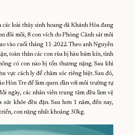
 các loài thủy sinh hoang dã Khánh Hòa đang
con đồi mồi, 8 con vích do Phòng Cảnh sát môi
iao vào cuối tháng 11-2022. Theo anh Nguyễn
hận, toàn thân các con rùa bị hàu bám kín, tình
ông có con nào bị tổn thương nặng. Sau khi
khu vực cách ly để chăm sóc riêng biệt. Sau đó,
ảo Hòn Tre để làm quen dần với môi trường tự
. Mỗi ngày, các nhân viên trung tâm đều làm vệ
tra sức khỏe đều đặn. Sau hơn 1 năm, đến nay,
t triển, con nặng nhất khoảng 30kg.