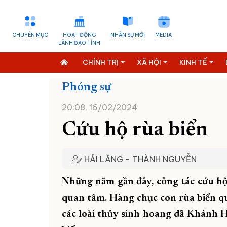
CHUYÊN MỤC
HOẠT ĐỘNG
NHÂN SỰ MỚI
MEDIA
LÃNH ĐẠO TỈNH
CHÍNH TRỊ
XÃ HỘI
KINH TẾ
Phóng sự
20:08, 16/02/2024
Cứu hộ rùa biển
HẢI LĂNG - THÀNH NGUYỄN
Những năm gần đây, công tác cứu hộ
quan tâm. Hàng chục con rùa biển q
các loài thủy sinh hoang dã Khánh H