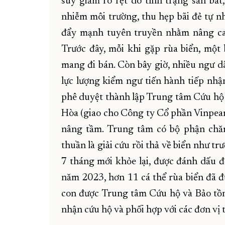
suy giảm rõ rệt do tình trạng săn bắ
nhiễm môi trường, thu hẹp bãi đẻ tự nh
đẩy mạnh tuyên truyền nhằm nâng cao
Trước đây, mỗi khi gặp rùa biển, một 
mang đi bán. Còn bây giờ, nhiều ngư dâ
lực lượng kiểm ngư tiến hành tiếp nhậ
phê duyệt thành lập Trung tâm Cứu hộ 
Hòa (giao cho Công ty Cổ phần Vinpearl
nâng tầm. Trung tâm có bộ phận chă
thuần là giải cứu rồi thả về biển như t
7 tháng mới khỏe lại, được đánh dấu để
năm 2023,
hơn 11 cá thể rùa biển đã đ
con được Trung tâm Cứu hộ và Bảo tồn
nhận cứu hộ và phối hợp với các đơn vị t