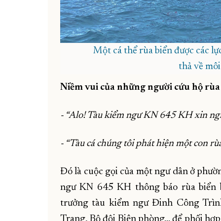
Một cá thể rùa biển được các l
thả về môi
Niềm vui của những người cứu hộ rùa
- “Alo! Tàu kiểm ngư KN 645 KH xin ng
- “Tàu cá chúng tôi phát hiện một con rùa 
Đó là cuộc gọi của một ngư dân ở phườ
ngư KN 645 KH thông báo rùa biển bị
trưởng tàu kiểm ngư Đinh Công Trình
Trang, Bộ đội Biên phòng… để phối hợp 