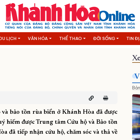
DU LỊCH
VĂN HÓA
THỂ THAO
ĐỜI SỐNG
TIN Đ
Xe
V
Bản
 và bảo tồn rùa biển ở Khánh Hòa đã được
uý hiếm được Trung tâm Cứu hộ và Bảo tồn
òa đã tiếp nhận cứu hộ, chăm sóc và thả về