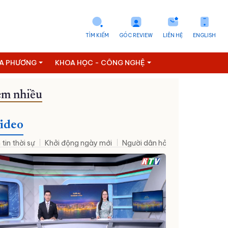
TÌM KIẾM
GÓC REVIEW
LIÊN HỆ
ENGLISH
ỊA PHƯƠNG
KHOA HỌC - CÔNG NGHỆ
m nhiều
ideo
 tin thời sự
Khởi động ngày mới
Người dân hỏi – Cơ quan nhà nư