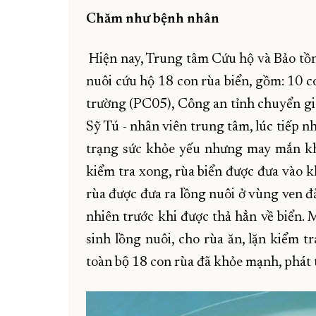
Chăm như bệnh nhân
Hiện nay, Trung tâm Cứu hộ và Bảo tồn
nuôi cứu hộ 18 con rùa biển, gồm: 10 
trường (PC05), Công an tỉnh chuyển g
Sỹ Tú - nhân viên trung tâm, lúc tiếp n
trạng sức khỏe yếu nhưng may mắn kh
kiểm tra xong, rùa biển được đưa vào 
rùa được đưa ra lồng nuôi ở vùng ven đ
nhiên trước khi được thả hẳn về biển
sinh lồng nuôi, cho rùa ăn, lặn kiểm 
toàn bộ 18 con rùa đã khỏe mạnh, phá