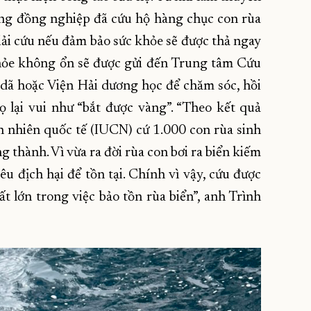
ùng đồng nghiệp đã cứu hộ hàng chục con rùa
giải cứu nếu đảm bảo sức khỏe sẽ được thả ngay
khỏe không ổn sẽ được gửi đến Trung tâm Cứu
 dã hoặc Viện Hải dương học để chăm sóc, hồi
ọ lại vui như “bắt được vàng”. “Theo kết quả
n nhiên quốc tế (IUCN) cứ 1.000 con rùa sinh
ng thành. Vì vừa ra đời rùa con bơi ra biển kiếm
iêu địch hại để tồn tại. Chính vì vậy, cứu được
t lớn trong việc bảo tồn rùa biển”, anh Trình