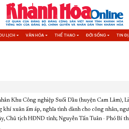
DU LỊCH
VĂN HÓA
THỂ THAO
ĐỜI SỐNG
TIN Đ
g nhân Khu Công nghiệp Suối Dầu (huyện Cam Lâm), L
g khí xuân ấm áp, nghĩa tình dành cho công nhân, ngư
y, Chủ tịch HĐND tỉnh; Nguyễn Tấn Tuân - Phó Bí th
.