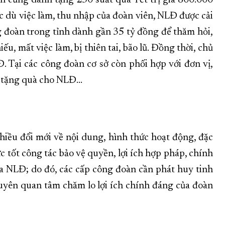
nh cũng dành tặng 250 suất quà Tết trị giá 800.000
 dù việc làm, thu nhập của đoàn viên, NLĐ được cải
g đoàn trong tỉnh dành gần 35 tỷ đồng để thăm hỏi,
u, mất việc làm, bị thiên tai, bão lũ. Đồng thời, chủ
. Tại các công đoàn cơ sở còn phối hợp với đơn vị,
, tặng quà cho NLĐ...
hiều đổi mới về nội dung, hình thức hoạt động, đặc
ức tốt công tác bảo vệ quyền, lợi ích hợp pháp, chính
ủa NLĐ; do đó, các cấp công đoàn cần phát huy tinh
 xuyên quan tâm chăm lo lợi ích chính đáng của đoàn