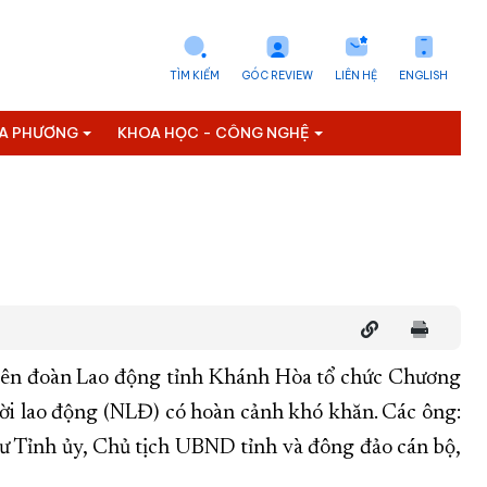
TÌM KIẾM
GÓC REVIEW
LIÊN HỆ
ENGLISH
ỊA PHƯƠNG
KHOA HỌC - CÔNG NGHỆ
iên đoàn Lao động tỉnh Khánh Hòa tổ chức Chương
ời lao động (NLĐ) có hoàn cảnh khó khăn. Các ông:
ư Tỉnh ủy, Chủ tịch UBND tỉnh và đông đảo cán bộ,