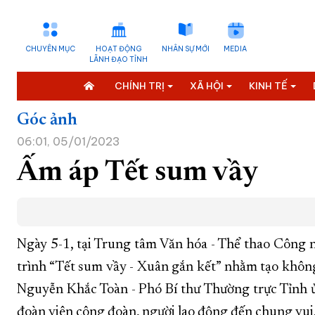
CHUYÊN MỤC
HOẠT ĐỘNG
NHÂN SỰ MỚI
MEDIA
LÃNH ĐẠO TỈNH
CHÍNH TRỊ
XÃ HỘI
KINH TẾ
Góc ảnh
06:01, 05/01/2023
Ấm áp Tết sum vầy
Ngày 5-1, tại Trung tâm Văn hóa - Thể thao Côn
trình “Tết sum vầy - Xuân gắn kết” nhằm tạo khôn
Nguyễn Khắc Toàn - Phó Bí thư Thường trực Tỉnh ủ
đoàn viên công đoàn, người lao động đến chung vui