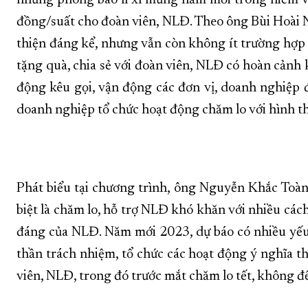
những phong bao lì xì mừng năm mới trong niềm vui
đồng/suất cho đoàn viên, NLĐ. Theo ông Bùi Hoài N
thiện đáng kể, nhưng vẫn còn không ít trường hợp 
tặng quà, chia sẻ với đoàn viên, NLĐ có hoàn cảnh kh
động kêu gọi, vận động các đơn vị, doanh nghiệp đ
doanh nghiệp tổ chức hoạt động chăm lo với hình thứ
Phát biểu tại chương trình, ông Nguyễn Khắc Toàn 
biệt là chăm lo, hỗ trợ NLĐ khó khăn với nhiều cách 
đáng của NLĐ. Năm mới 2023, dự báo có nhiều yếu t
thần trách nhiệm, tổ chức các hoạt động ý nghĩa th
viên, NLĐ, trong đó trước mắt chăm lo tết, không đ