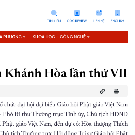
TÌM KIẾM
GÓC REVIEW
LIÊN HỆ
ENGLISH
ỊA PHƯƠNG
KHOA HỌC - CÔNG NGHỆ
nh Khánh Hòa lần thứ VII
 chức đại hội đại biểu Giáo hội Phật giáo Việt Nam
n - Phó Bí thư Thường trực Tỉnh ủy, Chủ tịch HĐND
ội Phật giáo Việt Nam, đến dự có: Hòa thượng Thích
Chủ tịch Thường trực Hội đồng Trị sự Giáo hội Phật