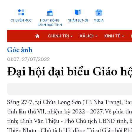
CHUYÊN MỤC
HOẠT ĐỘNG
NHÂN SỰ MỚI
MEDIA
LÃNH ĐẠO TỈNH
CHÍNH TRỊ
XÃ HỘI
KINH TẾ
Góc ảnh
01:07, 27/07/2022
Đại hội đại biểu Giáo h
Sáng 27-7, tại Chùa Long Sơn (TP. Nha Trang), Ban
tỉnh lần thứ VII, nhiệm kỳ 2022 - 2027. Về phía 
tỉnh; Đinh Văn Thiệu - Phó Chủ tịch UBND tỉnh, lã
Thiện Nhơn - Chủ tịch Hội đồng Trị sự Giáo hội Ph