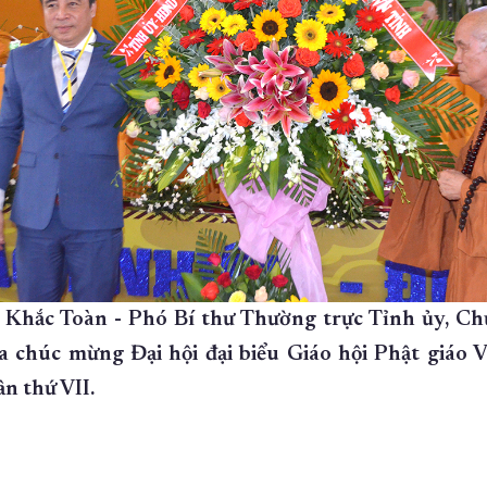
Khắc Toàn - Phó Bí thư Thường trực Tỉnh ủy, C
a chúc mừng Đại hội đại biểu Giáo hội Phật giáo 
n thứ VII.