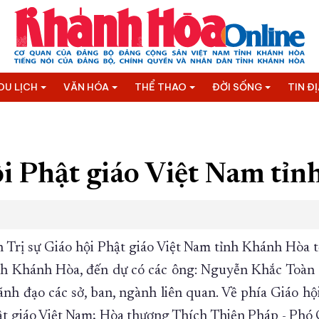
DU LỊCH
VĂN HÓA
THỂ THAO
ĐỜI SỐNG
TIN Đ
ội Phật giáo Việt Nam tỉ
 Trị sự Giáo hội Phật giáo Việt Nam tỉnh Khánh Hòa tổ
tỉnh Khánh Hòa, đến dự có các ông: Nguyễn Khắc Toà
nh đạo các sở, ban, ngành liên quan. Về phía Giáo h
ật giáo Việt Nam; Hòa thượng Thích Thiện Pháp - Phó 