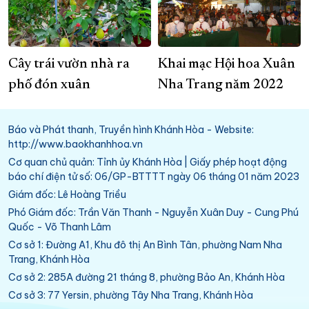
Cây trái vườn nhà ra
Khai mạc Hội hoa Xuân
phố đón xuân
Nha Trang năm 2022
Báo và Phát thanh, Truyền hình Khánh Hòa - Website:
http://www.baokhanhhoa.vn
Cơ quan chủ quản: Tỉnh ủy Khánh Hòa | Giấy phép hoạt động
báo chí điện tử số: 06/GP-BTTTT ngày 06 tháng 01 năm 2023
Giám đốc: Lê Hoàng Triều
Phó Giám đốc: Trần Văn Thanh - Nguyễn Xuân Duy - Cung Phú
Quốc - Võ Thanh Lâm
Cơ sở 1: Đường A1, Khu đô thị An Bình Tân, phường Nam Nha
Trang, Khánh Hòa
Cơ sở 2: 285A đường 21 tháng 8, phường Bảo An, Khánh Hòa
Cơ sở 3: 77 Yersin, phường Tây Nha Trang, Khánh Hòa