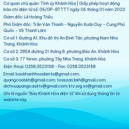
Cơ quan chủ quản: Tỉnh ủy Khánh Hòa | Giấy phép hoạt động
báo chí điện tử số: 06/GP-BTTTT ngày 06 tháng 01 năm 2023
Giám đốc: Lê Hoàng Triều
Phó Giám đốc: Trần Văn Thanh - Nguyễn Xuân Duy - Cung Phú
Quốc - Võ Thanh Lâm
Cơ sở 1: Đường A1, Khu đô thị An Bình Tân, phường Nam Nha
Trang, Khánh Hòa
Cơ sở 2: 285A đường 21 tháng 8, phường Bảo An, Khánh Hòa
Cơ sở 3: 77 Yersin, phường Tây Nha Trang, Khánh Hòa
Điện thoại: 0258.3523158 - Fax: 0258.3523158
Email: baokhanhhoadientu@gmail.com;
quangcaobkh@gmail.com; toasoan.bkh@gmail.com;
dichvuquangcaoktv@gmail.com; ktv.org.vn@gmail.com
Ghi rõ nguồn "Báo Khánh Hòa điện tử" khi sử dụng thông tin từ
website này