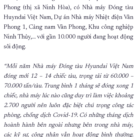
Phong (thị xã Ninh Hòa), có Nhà máy Đóng tàu
XÂY DỰNG KHÁNH HÒA TRỞ THÀNH THÀNH PHỐ TRỰC THUỘC 
Huyndai Việt Nam, Dự án Nhà máy Nhiệt điện Vân
ĐẠI HỘI ĐẢNG CÁC CẤP
TRANG CHỦ
VỀ BÁO KHÁNH HÒA
Phong 1, Cảng nam Vân Phong, Khu công nghiệp
Ninh Thủy,... với gần 10.000 người đang hoạt động
sôi động.
“Mỗi năm Nhà máy Đóng tàu Hyundai Việt Nam
đóng mới 12 – 14 chiếc tàu, trọng tải từ 60.000 –
70.000 tấn/tàu. Trung bình 1 tháng sẽ đóng xong 1
chiếc, nhà máy lúc nào cũng duy trì làm việc khoảng
2.700 người nên luôn đặc biệt chú trọng công tác
phòng, chống dịch Covid-19. Có những tháng dịch
hoành hành bên ngoài nhưng bên trong nhà máy,
các kỹ sư, công nhân vẫn hoạt động bình thường.