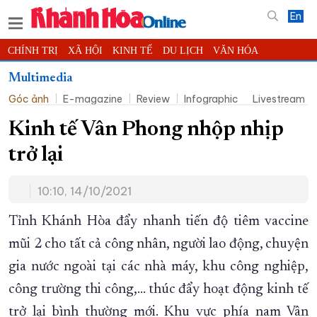
En
CHÍNH TRỊ
XÃ HỘI
KINH TẾ
DU LỊCH
VĂN HÓA
THỂ THAO
ĐỜI SỐNG
TIN ĐỊA PHƯƠNG
Multimedia
Góc ảnh
E-magazine
Review
Infographic
Livestream
KHOA HỌC - CÔNG NGHỆ
PHÁP LUẬT
BẠN ĐỌC
PHÓNG SỰ
THẾ GIỚI
MULTIMEDIA
VIDEO
ĐỌC BÁO ONLINE
Kinh tế Vân Phong nhộp nhịp
PODCAST
THÔNG TIN - QUẢNG CÁO
trở lại
QUY HOẠCH TỈNH KHÁNH HÒA
10:10, 14/10/2021
TRƯỜNG SA BIỂN ĐẢO QUÊ HƯƠNG
CHUNG TAY CẢI CÁCH HÀNH CHÍNH
Tỉnh Khánh Hòa đẩy nhanh tiến độ tiêm vaccine
mũi 2 cho tất cả công nhân, người lao động, chuyện
XÂY DỰNG NÔNG THÔN MỚI
LỊCH CẮT ĐIỆN
gia nước ngoài tại các nhà máy, khu công nghiệp,
TÀU - XE - MÁY BAY
công trường thi công,... thúc đẩy hoạt động kinh tế
KỶ NIỆM 370 NĂM XÂY DỰNG VÀ PHÁT TRIỂN TỈNH KHÁNH HÒA
trở lại bình thường mới. Khu vực phía nam Vân
KHOẢNH KHẮC ĐẸP XỨ TRẦM