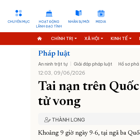
CHUYÊN MỤC
HOẠT ĐỘNG
NHÂN SỰ MỚI
MEDIA
LÃNH ĐẠO TỈNH
CHÍNH TRỊ
XÃ HỘI
KINH TẾ
Pháp luật
An ninh trật tự
Giải đáp pháp luật
Hồ sơ phá
12:03, 09/06/2026
Tai nạn trên Quốc
tử vong
THÀNH LONG
Khoảng 9 giờ ngày 9-6, tại ngã ba Quố