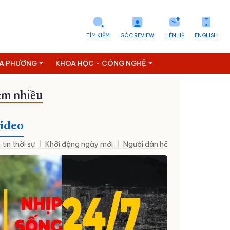
TÌM KIẾM
GÓC REVIEW
LIÊN HỆ
ENGLISH
ỊA PHƯƠNG
KHOA HỌC - CÔNG NGHỆ
m nhiều
ideo
 tin thời sự
Khởi động ngày mới
Người dân hỏi – Cơ quan nhà nư