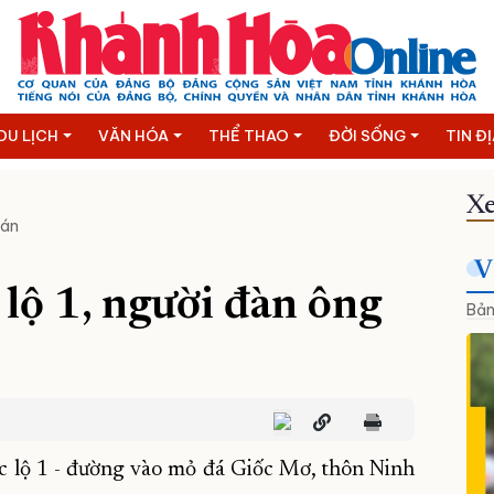
DU LỊCH
VĂN HÓA
THỂ THAO
ĐỜI SỐNG
TIN Đ
Xe
 án
V
 lộ 1, người đàn ông
Bản
c lộ 1 - đường vào mỏ đá Giốc Mơ, thôn Ninh