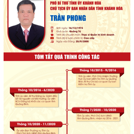
XÂY DỰNG KHÁNH HÒA TRỞ THÀNH THÀNH PHỐ TRỰC THUỘC 
ĐẠI HỘI ĐẢNG CÁC CẤP
TRANG CHỦ
VỀ BÁO KHÁNH HÒA