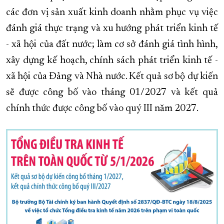
các đơn vị sản xuất kinh doanh nhằm phục vụ việc
XÂY DỰNG KHÁNH HÒA TRỞ THÀNH THÀNH PHỐ TRỰC THUỘC 
đánh giá thực trạng và xu hướng phát triển kinh tế
ĐẠI HỘI ĐẢNG CÁC CẤP
TRANG CHỦ
VỀ BÁO KHÁNH HÒA
- xã hội của đất nước; làm cơ sở đánh giá tình hình,
xây dựng kế hoạch, chính sách phát triển kinh tế -
xã hội của Đảng và Nhà nước. Kết quả sơ bộ dự kiến
sẽ được công bố vào tháng 01/2027 và kết quả
chính thức được công bố vào quý III năm 2027.