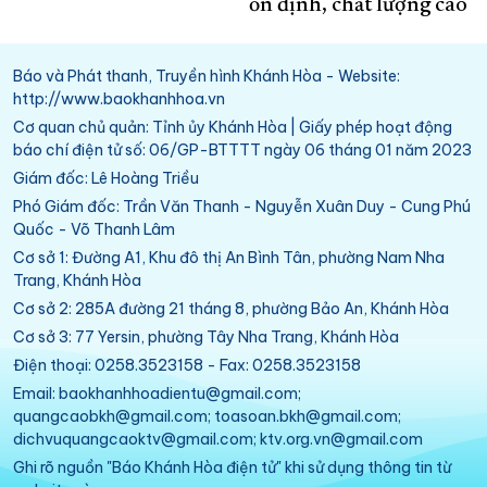
ổn định, chất lượng cao
Báo và Phát thanh, Truyền hình Khánh Hòa - Website:
http://www.baokhanhhoa.vn
Cơ quan chủ quản: Tỉnh ủy Khánh Hòa | Giấy phép hoạt động
báo chí điện tử số: 06/GP-BTTTT ngày 06 tháng 01 năm 2023
Giám đốc: Lê Hoàng Triều
Phó Giám đốc: Trần Văn Thanh - Nguyễn Xuân Duy - Cung Phú
Quốc - Võ Thanh Lâm
Cơ sở 1: Đường A1, Khu đô thị An Bình Tân, phường Nam Nha
Trang, Khánh Hòa
Cơ sở 2: 285A đường 21 tháng 8, phường Bảo An, Khánh Hòa
Cơ sở 3: 77 Yersin, phường Tây Nha Trang, Khánh Hòa
Điện thoại: 0258.3523158 - Fax: 0258.3523158
Email: baokhanhhoadientu@gmail.com;
quangcaobkh@gmail.com; toasoan.bkh@gmail.com;
dichvuquangcaoktv@gmail.com; ktv.org.vn@gmail.com
Ghi rõ nguồn "Báo Khánh Hòa điện tử" khi sử dụng thông tin từ