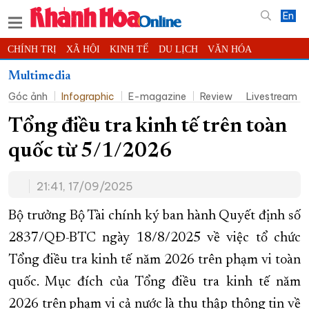
En
CHÍNH TRỊ
XÃ HỘI
KINH TẾ
DU LỊCH
VĂN HÓA
THỂ THAO
ĐỜI SỐNG
TIN ĐỊA PHƯƠNG
Multimedia
Góc ảnh
Infographic
E-magazine
Review
Livestream
KHOA HỌC - CÔNG NGHỆ
PHÁP LUẬT
BẠN ĐỌC
PHÓNG SỰ
THẾ GIỚI
MULTIMEDIA
VIDEO
ĐỌC BÁO ONLINE
Tổng điều tra kinh tế trên toàn
PODCAST
THÔNG TIN - QUẢNG CÁO
quốc từ 5/1/2026
QUY HOẠCH TỈNH KHÁNH HÒA
21:41, 17/09/2025
TRƯỜNG SA BIỂN ĐẢO QUÊ HƯƠNG
CHUNG TAY CẢI CÁCH HÀNH CHÍNH
Bộ trưởng Bộ Tài chính ký ban hành Quyết định số
2837/QĐ-BTC ngày 18/8/2025 về việc tổ chức
XÂY DỰNG NÔNG THÔN MỚI
LỊCH CẮT ĐIỆN
Tổng điều tra kinh tế năm 2026 trên phạm vi toàn
TÀU - XE - MÁY BAY
quốc. Mục đích của Tổng điều tra kinh tế năm
KỶ NIỆM 370 NĂM XÂY DỰNG VÀ PHÁT TRIỂN TỈNH KHÁNH HÒA
2026 trên phạm vi cả nước là thu thập thông tin về
KHOẢNH KHẮC ĐẸP XỨ TRẦM