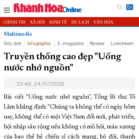
En
CHÍNH TRỊ
XÃ HỘI
KINH TẾ
DU LỊCH
VĂN HÓA
THỂ THAO
ĐỜI SỐNG
TIN ĐỊA PHƯƠNG
Multimedia
Góc ảnh
Infographic
E-magazine
Review
Livestream
KHOA HỌC - CÔNG NGHỆ
PHÁP LUẬT
BẠN ĐỌC
PHÓNG SỰ
THẾ GIỚI
MULTIMEDIA
VIDEO
ĐỌC BÁO ONLINE
Truyền thống cao đẹp "Uống
PODCAST
THÔNG TIN - QUẢNG CÁO
nước nhớ nguồn"
QUY HOẠCH TỈNH KHÁNH HÒA
23:46, 24/07/2025
TRƯỜNG SA BIỂN ĐẢO QUÊ HƯƠNG
CHUNG TAY CẢI CÁCH HÀNH CHÍNH
Bài viết "Uống nước nhớ nguồn", Tổng Bí thư Tô
Lâm khẳng định: "Chúng ta không thể có ngày hôm
XÂY DỰNG NÔNG THÔN MỚI
LỊCH CẮT ĐIỆN
nay, không thể có một Việt Nam đổi mới, phát triển,
TÀU - XE - MÁY BAY
hội nhập sâu rộng nếu không có mồ hôi, máu xương
KỶ NIỆM 370 NĂM XÂY DỰNG VÀ PHÁT TRIỂN TỈNH KHÁNH HÒA
của bao thế hệ chiến sĩ cách mạng, bộ đội, thanh
KHOẢNH KHẮC ĐẸP XỨ TRẦM