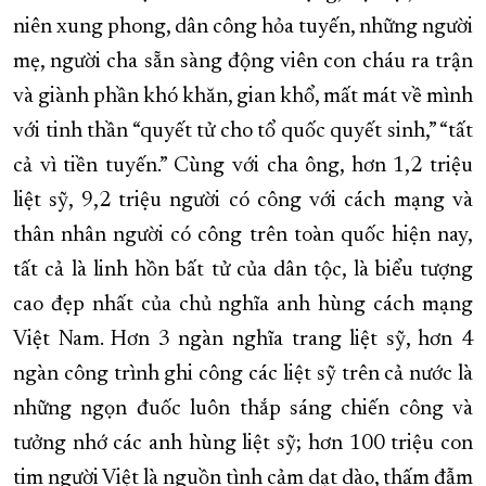
niên xung phong, dân công hỏa tuyến, những người
XÂY DỰNG KHÁNH HÒA TRỞ THÀNH THÀNH PHỐ TRỰC THUỘC 
mẹ, người cha sẵn sàng động viên con cháu ra trận
ĐẠI HỘI ĐẢNG CÁC CẤP
TRANG CHỦ
VỀ BÁO KHÁNH HÒA
và giành phần khó khăn, gian khổ, mất mát về mình
với tinh thần “quyết tử cho tổ quốc quyết sinh,” “tất
cả vì tiền tuyến.” Cùng với cha ông, hơn 1,2 triệu
liệt sỹ, 9,2 triệu người có công với cách mạng và
thân nhân người có công trên toàn quốc hiện nay,
tất cả là linh hồn bất tử của dân tộc, là biểu tượng
cao đẹp nhất của chủ nghĩa anh hùng cách mạng
Việt Nam. Hơn 3 ngàn nghĩa trang liệt sỹ, hơn 4
ngàn công trình ghi công các liệt sỹ trên cả nước là
những ngọn đuốc luôn thắp sáng chiến công và
tưởng nhớ các anh hùng liệt sỹ; hơn 100 triệu con
tim người Việt là nguồn tình cảm dạt dào, thấm đẫm