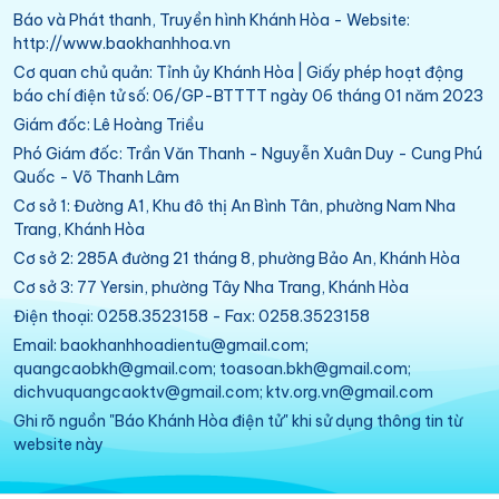
Báo và Phát thanh, Truyền hình Khánh Hòa - Website:
http://www.baokhanhhoa.vn
Cơ quan chủ quản: Tỉnh ủy Khánh Hòa | Giấy phép hoạt động
báo chí điện tử số: 06/GP-BTTTT ngày 06 tháng 01 năm 2023
Giám đốc: Lê Hoàng Triều
Phó Giám đốc: Trần Văn Thanh - Nguyễn Xuân Duy - Cung Phú
Quốc - Võ Thanh Lâm
Cơ sở 1: Đường A1, Khu đô thị An Bình Tân, phường Nam Nha
Trang, Khánh Hòa
Cơ sở 2: 285A đường 21 tháng 8, phường Bảo An, Khánh Hòa
Cơ sở 3: 77 Yersin, phường Tây Nha Trang, Khánh Hòa
Điện thoại: 0258.3523158 - Fax: 0258.3523158
Email: baokhanhhoadientu@gmail.com;
quangcaobkh@gmail.com; toasoan.bkh@gmail.com;
dichvuquangcaoktv@gmail.com; ktv.org.vn@gmail.com
Ghi rõ nguồn "Báo Khánh Hòa điện tử" khi sử dụng thông tin từ
website này