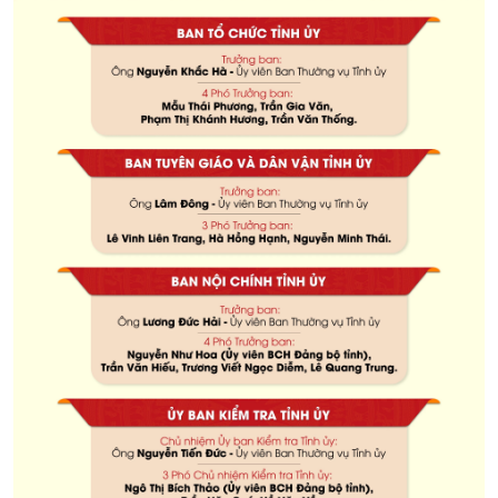
XÂY DỰNG KHÁNH HÒA TRỞ THÀNH THÀNH PHỐ TRỰC THUỘC 
ĐẠI HỘI ĐẢNG CÁC CẤP
TRANG CHỦ
VỀ BÁO KHÁNH HÒA