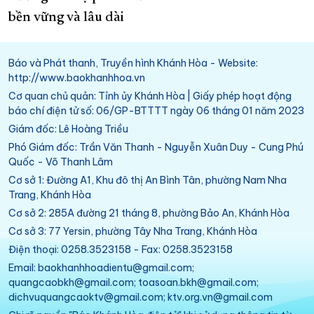
bền vững và lâu dài
Báo và Phát thanh, Truyền hình Khánh Hòa - Website:
http://www.baokhanhhoa.vn
Cơ quan chủ quản: Tỉnh ủy Khánh Hòa | Giấy phép hoạt động
báo chí điện tử số: 06/GP-BTTTT ngày 06 tháng 01 năm 2023
Giám đốc: Lê Hoàng Triều
Phó Giám đốc: Trần Văn Thanh - Nguyễn Xuân Duy - Cung Phú
Quốc - Võ Thanh Lâm
Cơ sở 1: Đường A1, Khu đô thị An Bình Tân, phường Nam Nha
Trang, Khánh Hòa
Cơ sở 2: 285A đường 21 tháng 8, phường Bảo An, Khánh Hòa
Cơ sở 3: 77 Yersin, phường Tây Nha Trang, Khánh Hòa
Điện thoại: 0258.3523158 - Fax: 0258.3523158
Email: baokhanhhoadientu@gmail.com;
quangcaobkh@gmail.com; toasoan.bkh@gmail.com;
dichvuquangcaoktv@gmail.com; ktv.org.vn@gmail.com