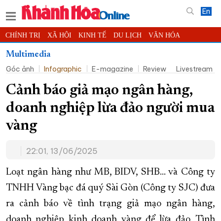
En
CHÍNH TRỊ
XÃ HỘI
KINH TẾ
DU LỊCH
VĂN HÓA
THỂ THAO
ĐỜI SỐNG
TIN ĐỊA PHƯƠNG
Multimedia
Góc ảnh
Infographic
E-magazine
Review
Livestream
KHOA HỌC - CÔNG NGHỆ
PHÁP LUẬT
BẠN ĐỌC
PHÓNG SỰ
THẾ GIỚI
MULTIMEDIA
VIDEO
ĐỌC BÁO ONLINE
Cảnh báo giả mạo ngân hàng,
PODCAST
THÔNG TIN - QUẢNG CÁO
doanh nghiệp lừa đảo người mua
QUY HOẠCH TỈNH KHÁNH HÒA
vàng
TRƯỜNG SA BIỂN ĐẢO QUÊ HƯƠNG
22:01, 13/06/2025
CHUNG TAY CẢI CÁCH HÀNH CHÍNH
XÂY DỰNG NÔNG THÔN MỚI
LỊCH CẮT ĐIỆN
Loạt ngân hàng như MB, BIDV, SHB… và Công ty
TÀU - XE - MÁY BAY
TNHH Vàng bạc đá quý Sài Gòn (Công ty SJC) đưa
ra cảnh báo về tình trạng giả mạo ngân hàng,
KỶ NIỆM 370 NĂM XÂY DỰNG VÀ PHÁT TRIỂN TỈNH KHÁNH HÒA
doanh nghiệp kinh doanh vàng để lừa đảo. Tình
KHOẢNH KHẮC ĐẸP XỨ TRẦM