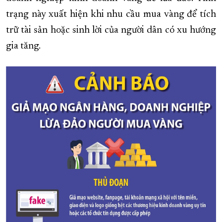
trạng này xuất hiện khi nhu cầu mua vàng để tích
XÂY DỰNG KHÁNH HÒA TRỞ THÀNH THÀNH PHỐ TRỰC THUỘC 
trữ tài sản hoặc sinh lời của người dân có xu hướng
ĐẠI HỘI ĐẢNG CÁC CẤP
TRANG CHỦ
VỀ BÁO KHÁNH HÒA
gia tăng.