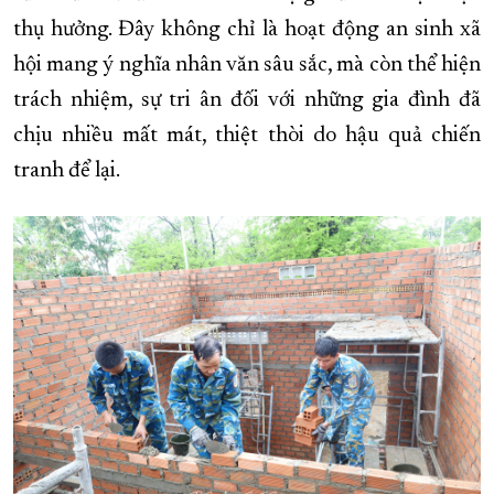
thụ hưởng. Đây không chỉ là hoạt động an sinh xã
XÂY DỰNG KHÁNH HÒA TRỞ THÀNH THÀNH PHỐ TRỰC THUỘC 
hội mang ý nghĩa nhân văn sâu sắc, mà còn thể hiện
ĐẠI HỘI ĐẢNG CÁC CẤP
TRANG CHỦ
VỀ BÁO KHÁNH HÒA
trách nhiệm, sự tri ân đối với những gia đình đã
chịu nhiều mất mát, thiệt thòi do hậu quả chiến
tranh để lại.