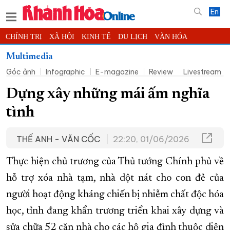
En
CHÍNH TRỊ
XÃ HỘI
KINH TẾ
DU LỊCH
VĂN HÓA
THỂ THAO
ĐỜI SỐNG
TIN ĐỊA PHƯƠNG
Multimedia
Góc ảnh
Infographic
E-magazine
Review
Livestream
KHOA HỌC - CÔNG NGHỆ
PHÁP LUẬT
BẠN ĐỌC
PHÓNG SỰ
THẾ GIỚI
MULTIMEDIA
VIDEO
ĐỌC BÁO ONLINE
Dựng xây những mái ấm nghĩa
PODCAST
THÔNG TIN - QUẢNG CÁO
tình
QUY HOẠCH TỈNH KHÁNH HÒA
THẾ ANH - VĂN CỐC
22:20, 01/06/2026
TRƯỜNG SA BIỂN ĐẢO QUÊ HƯƠNG
CHUNG TAY CẢI CÁCH HÀNH CHÍNH
Thực hiện chủ trương của Thủ tướng Chính phủ về
XÂY DỰNG NÔNG THÔN MỚI
LỊCH CẮT ĐIỆN
hỗ trợ xóa nhà tạm, nhà dột nát cho con đẻ của
người hoạt động kháng chiến bị nhiễm chất độc hóa
TÀU - XE - MÁY BAY
học, tỉnh đang khẩn trương triển khai xây dựng và
KỶ NIỆM 370 NĂM XÂY DỰNG VÀ PHÁT TRIỂN TỈNH KHÁNH HÒA
sửa chữa 52 căn nhà cho các hộ gia đình thuộc diện
KHOẢNH KHẮC ĐẸP XỨ TRẦM