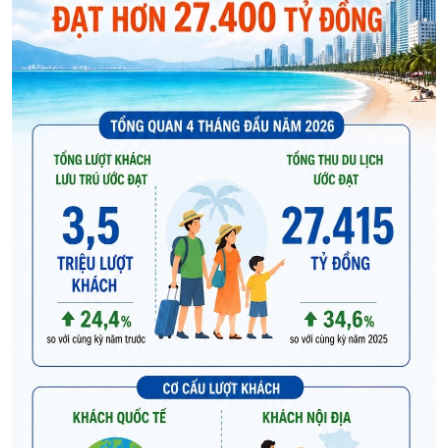
XÂY DỰNG KHÁNH HÒA TRỞ THÀNH THÀNH PHỐ TRỰC THUỘC 
ĐẠI HỘI ĐẢNG CÁC CẤP
TRANG CHỦ
VỀ BÁO KHÁNH HÒA