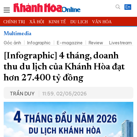
En
CHÍNH TRỊ
XÃ HỘI
KINH TẾ
DU LỊCH
VĂN HÓA
THỂ THAO
ĐỜI SỐNG
TIN ĐỊA PHƯƠNG
Multimedia
Góc ảnh
Infographic
E-magazine
Review
Livestream
KHOA HỌC - CÔNG NGHỆ
PHÁP LUẬT
BẠN ĐỌC
PHÓNG SỰ
THẾ GIỚI
MULTIMEDIA
VIDEO
ĐỌC BÁO ONLINE
[Infographic] 4 tháng, doanh
PODCAST
THÔNG TIN - QUẢNG CÁO
thu du lịch của Khánh Hòa đạt
QUY HOẠCH TỈNH KHÁNH HÒA
hơn 27.400 tỷ đồng
TRƯỜNG SA BIỂN ĐẢO QUÊ HƯƠNG
TRẦN DUY
11:59, 02/05/2026
CHUNG TAY CẢI CÁCH HÀNH CHÍNH
XÂY DỰNG NÔNG THÔN MỚI
LỊCH CẮT ĐIỆN
TÀU - XE - MÁY BAY
KỶ NIỆM 370 NĂM XÂY DỰNG VÀ PHÁT TRIỂN TỈNH KHÁNH HÒA
KHOẢNH KHẮC ĐẸP XỨ TRẦM