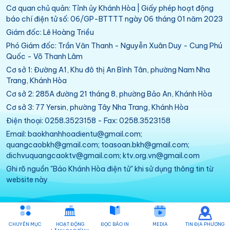
Cơ quan chủ quản: Tỉnh ủy Khánh Hòa | Giấy phép hoạt động
báo chí điện tử số: 06/GP-BTTTT ngày 06 tháng 01 năm 2023
Giám đốc: Lê Hoàng Triều
Phó Giám đốc: Trần Văn Thanh - Nguyễn Xuân Duy - Cung Phú
Quốc - Võ Thanh Lâm
Cơ sở 1: Đường A1, Khu đô thị An Bình Tân, phường Nam Nha
Trang, Khánh Hòa
Cơ sở 2: 285A đường 21 tháng 8, phường Bảo An, Khánh Hòa
Cơ sở 3: 77 Yersin, phường Tây Nha Trang, Khánh Hòa
Điện thoại: 0258.3523158 - Fax: 0258.3523158
Email: baokhanhhoadientu@gmail.com;
quangcaobkh@gmail.com; toasoan.bkh@gmail.com;
dichvuquangcaoktv@gmail.com; ktv.org.vn@gmail.com
Ghi rõ nguồn "Báo Khánh Hòa điện tử" khi sử dụng thông tin từ
website này
CHUYÊN MỤC
HOẠT ĐỘNG
ĐỌC BÁO IN
MEDIA
TIN ĐỊA PHƯƠNG