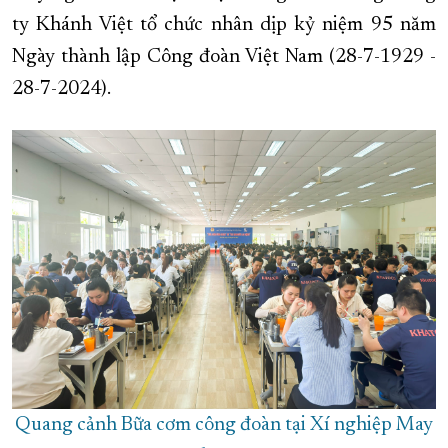
ty Khánh Việt tổ chức nhân dịp kỷ niệm 95 năm
XÂY DỰNG KHÁNH HÒA TRỞ THÀNH THÀNH PHỐ TRỰC THUỘC 
Ngày thành lập Công đoàn Việt Nam (28-7-1929 -
ĐẠI HỘI ĐẢNG CÁC CẤP
TRANG CHỦ
VỀ BÁO KHÁNH HÒA
28-7-2024).
Quang cảnh Bữa cơm công đoàn tại Xí nghiệp May