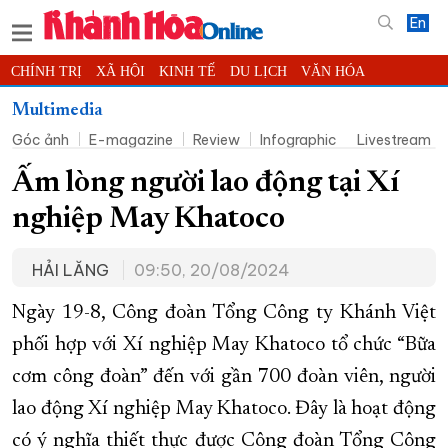
En
CHÍNH TRỊ
XÃ HỘI
KINH TẾ
DU LỊCH
VĂN HÓA
THỂ THAO
ĐỜI SỐNG
TIN ĐỊA PHƯƠNG
Multimedia
Góc ảnh
E-magazine
Review
Infographic
Livestream
KHOA HỌC - CÔNG NGHỆ
PHÁP LUẬT
BẠN ĐỌC
PHÓNG SỰ
THẾ GIỚI
MULTIMEDIA
VIDEO
ĐỌC BÁO ONLINE
Ấm lòng người lao động tại Xí
PODCAST
THÔNG TIN - QUẢNG CÁO
nghiệp May Khatoco
QUY HOẠCH TỈNH KHÁNH HÒA
HẢI LĂNG
09:50, 20/08/2024
TRƯỜNG SA BIỂN ĐẢO QUÊ HƯƠNG
CHUNG TAY CẢI CÁCH HÀNH CHÍNH
Ngày 19-8, Công đoàn Tổng Công ty Khánh Việt
phối hợp với Xí nghiệp May Khatoco tổ chức “Bữa
XÂY DỰNG NÔNG THÔN MỚI
LỊCH CẮT ĐIỆN
cơm công đoàn” đến với gần 700 đoàn viên, người
TÀU - XE - MÁY BAY
lao động Xí nghiệp May Khatoco. Đây là hoạt động
KỶ NIỆM 370 NĂM XÂY DỰNG VÀ PHÁT TRIỂN TỈNH KHÁNH HÒA
có ý nghĩa thiết thực được Công đoàn Tổng Công
KHOẢNH KHẮC ĐẸP XỨ TRẦM