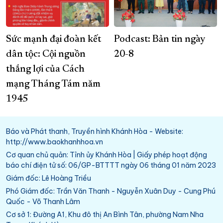
Sức mạnh đại đoàn kết
Podcast: Bản tin ngày
dân tộc: Cội nguồn
20-8
thắng lợi của Cách
mạng Tháng Tám năm
1945
Báo và Phát thanh, Truyền hình Khánh Hòa - Website:
http://www.baokhanhhoa.vn
Cơ quan chủ quản: Tỉnh ủy Khánh Hòa | Giấy phép hoạt động
báo chí điện tử số: 06/GP-BTTTT ngày 06 tháng 01 năm 2023
Giám đốc: Lê Hoàng Triều
Phó Giám đốc: Trần Văn Thanh - Nguyễn Xuân Duy - Cung Phú
Quốc - Võ Thanh Lâm
Cơ sở 1: Đường A1, Khu đô thị An Bình Tân, phường Nam Nha