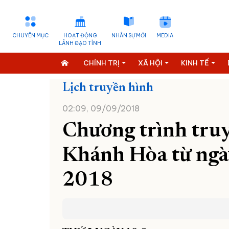
CHUYÊN MỤC
HOẠT ĐỘNG
NHÂN SỰ MỚI
MEDIA
LÃNH ĐẠO TỈNH
CHÍNH TRỊ
XÃ HỘI
KINH TẾ
Lịch truyền hình
02:09, 09/09/2018
Chương trình tr
Khánh Hòa từ ngà
2018