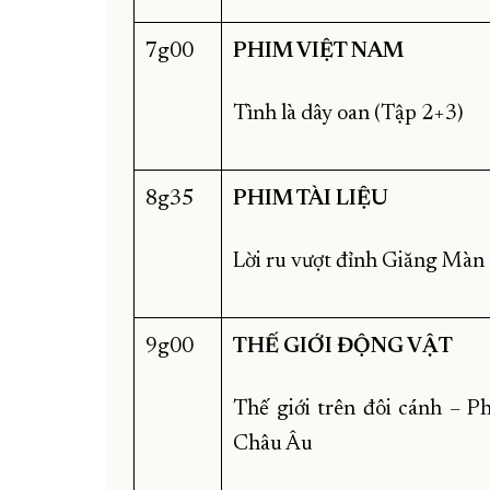
7g00
PHIM VIỆT
NAM
Tình là dây oan (Tập 2+3)
8g35
PHIM TÀI LIỆU
Lời ru vượt đỉnh Giăng Màn
9g00
THẾ GIỚI ĐỘNG VẬT
Thế giới trên đôi cánh – P
Châu Âu