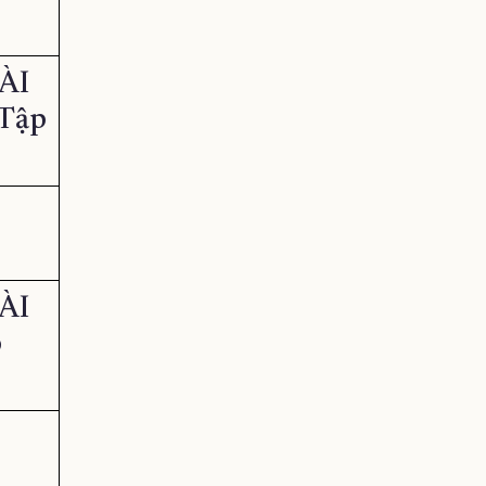
ÀI
(Tập
ÀI
p