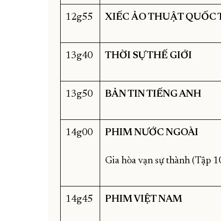
12g55
XIẾC ẢO THUẬT QUỐC 
13g40
THỜI SỰ THẾ GIỚI
13g50
BẢN TIN TIẾNG ANH
14g00
PHIM NƯỚC NGOÀI
Gia hòa vạn sự thành (Tập 1
14g45
PHIM VIỆT
NAM