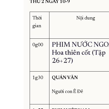
THỨ 2 NGÀY 10-9
Thời
Nội dung
gian
PHIM NƯỚC NGO
0g00
Hoa thiên cốt (Tập
26+27)
1g30
QUÁN VĂN
Người con Ê Đê