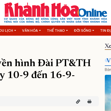
DU LỊCH
VĂN HÓA
THỂ THAO
ĐỜI SỐNG
TIN Đ
Xe
V
uyền hình Đài PT&TH
Bản
y 10-9 đến 16-9-