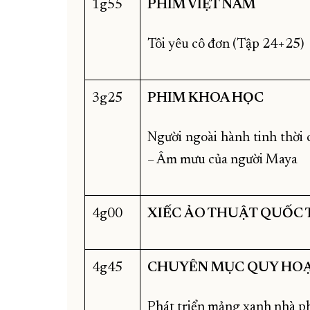
1g55
PHIM VIỆT
NAM
Tôi yêu cô đơn (Tập 24+25)
3g25
PHIM KHOA HỌC
Người ngoài hành tinh thời 
– Âm mưu của người Maya
4g00
XIẾC ẢO THUẬT QUỐC 
4g45
CHUYÊN MỤC QUY HO
Phát triển mảng xanh nhà p