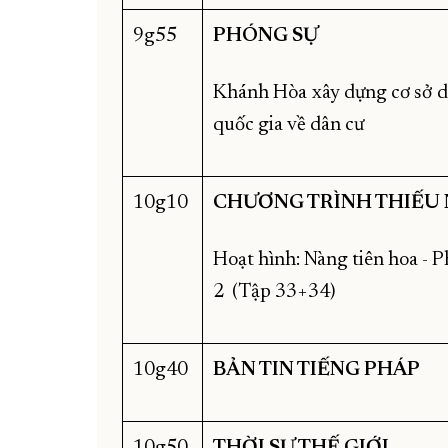
9g55
PHÓNG SỰ
Khánh Hòa xây dựng cơ sở d
quốc gia về dân cư
10g10
CHƯƠNG TRÌNH THIẾU 
Hoạt hình: Nàng tiên hoa - 
2 (Tập 33+34)
10g40
BẢN TIN TIẾNG PHÁP
10g50
THỜI SỰ THẾ GIỚI