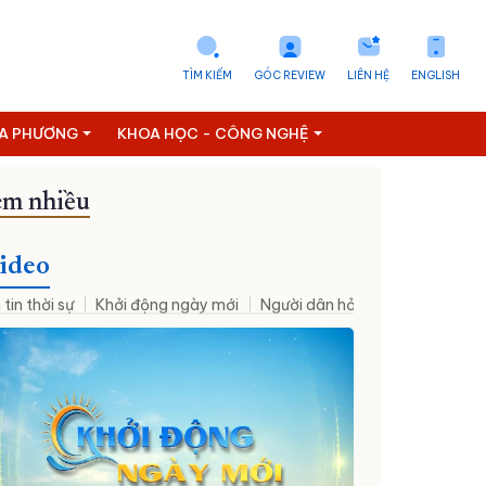
TÌM KIẾM
GÓC REVIEW
LIÊN HỆ
ENGLISH
ỊA PHƯƠNG
KHOA HỌC - CÔNG NGHỆ
m nhiều
ideo
 tin thời sự
Khởi động ngày mới
Người dân hỏi – Cơ quan nhà nư