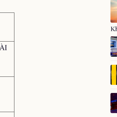
Kh
ÀI