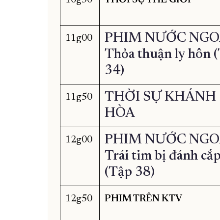
PHIM NƯỚC NGO
11g00
Thỏa thuận ly hôn 
34)
THỜI SỰ KHÁNH
11g50
HÒA
PHIM NƯỚC NGO
12g00
Trái tim bị đánh cắ
(Tập 38)
12g50
PHIM TRÊN KTV