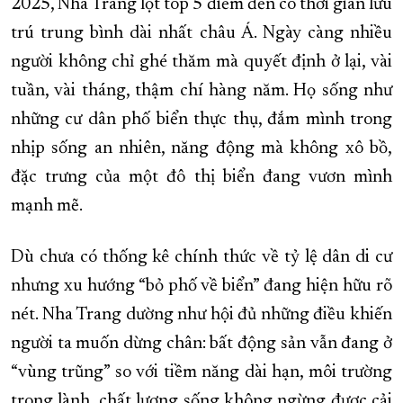
2025, Nha Trang lọt top 5 điểm đến có thời gian lưu
trú trung bình dài nhất châu Á. Ngày càng nhiều
người không chỉ ghé thăm mà quyết định ở lại, vài
tuần, vài tháng, thậm chí hàng năm. Họ sống như
những cư dân phố biển thực thụ, đắm mình trong
nhịp sống an nhiên, năng động mà không xô bồ,
đặc trưng của một đô thị biển đang vươn mình
mạnh mẽ.
Dù chưa có thống kê chính thức về tỷ lệ dân di cư
nhưng xu hướng “bỏ phố về biển” đang hiện hữu rõ
nét. Nha Trang dường như hội đủ những điều khiến
người ta muốn dừng chân: bất động sản vẫn đang ở
“vùng trũng” so với tiềm năng dài hạn, môi trường
trong lành, chất lượng sống không ngừng được cải