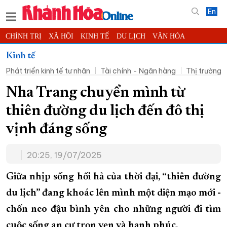
En
CHÍNH TRỊ
XÃ HỘI
KINH TẾ
DU LỊCH
VĂN HÓA
THỂ THAO
ĐỜI SỐNG
TIN ĐỊA PHƯƠNG
Kinh tế
Phát triển kinh tế tư nhân
Tài chính - Ngân hàng
Thị trường
KHOA HỌC - CÔNG NGHỆ
PHÁP LUẬT
BẠN ĐỌC
PHÓNG SỰ
THẾ GIỚI
MULTIMEDIA
VIDEO
ĐỌC BÁO ONLINE
Nha Trang chuyển mình từ
PODCAST
THÔNG TIN - QUẢNG CÁO
thiên đường du lịch đến đô thị
QUY HOẠCH TỈNH KHÁNH HÒA
vịnh đáng sống
TRƯỜNG SA BIỂN ĐẢO QUÊ HƯƠNG
20:25, 19/07/2025
CHUNG TAY CẢI CÁCH HÀNH CHÍNH
XÂY DỰNG NÔNG THÔN MỚI
LỊCH CẮT ĐIỆN
Giữa nhịp sống hối hả của thời đại, “thiên đường
TÀU - XE - MÁY BAY
du lịch” đang khoác lên mình một diện mạo mới -
chốn neo đậu bình yên cho những người đi tìm
KỶ NIỆM 370 NĂM XÂY DỰNG VÀ PHÁT TRIỂN TỈNH KHÁNH HÒA
cuộc sống an cư trọn vẹn và hạnh phúc.
KHOẢNH KHẮC ĐẸP XỨ TRẦM