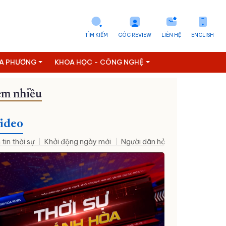
TÌM KIẾM
GÓC REVIEW
LIÊN HỆ
ENGLISH
ỊA PHƯƠNG
KHOA HỌC - CÔNG NGHỆ
m nhiều
ideo
 tin thời sự
Khởi động ngày mới
Người dân hỏi – Cơ quan nhà nư