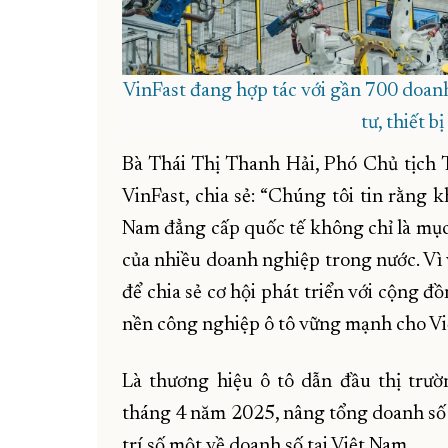
VinFast đang hợp tác với gần 700 doanh
tư, thiết b
Bà Thái Thị Thanh Hải, Phó Chủ tịch
VinFast, chia sẻ: “Chúng tôi tin rằng 
Nam đẳng cấp quốc tế không chỉ là mục
của nhiều doanh nghiệp trong nước. Vì 
để chia sẻ cơ hội phát triển với cộng 
nền công nghiệp ô tô vững mạnh cho Vi
Là thương hiệu ô tô dẫn đầu thị trườ
tháng 4 năm 2025, nâng tổng doanh số t
trí số một về doanh số tại Việt Nam.