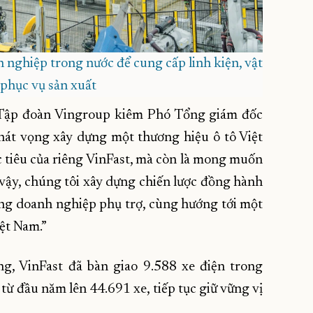
 nghiệp trong nước để cung cấp linh kiện, vật
ị phục vụ sản xuất
 Tập đoàn Vingroup kiêm Phó Tổng giám đốc
khát vọng xây dựng một thương hiệu ô tô Việt
 tiêu của riêng VinFast, mà còn là mong muốn
vậy, chúng tôi xây dựng chiến lược đồng hành
đồng doanh nghiệp phụ trợ, cùng hướng tới một
ệt Nam.”
ng, VinFast đã bàn giao 9.588 xe điện trong
ừ đầu năm lên 44.691 xe, tiếp tục giữ vững vị