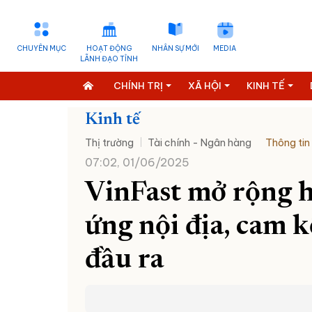
CHUYÊN MỤC
HOẠT ĐỘNG
NHÂN SỰ MỚI
MEDIA
LÃNH ĐẠO TỈNH
CHÍNH TRỊ
XÃ HỘI
KINH TẾ
Kinh tế
Thị trường
Tài chính - Ngân hàng
Thông tin
07:02, 01/06/2025
VinFast mở rộng 
ứng nội địa, cam 
đầu ra