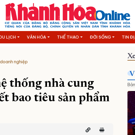
DU LỊCH
VĂN HÓA
THỂ THAO
ĐỜI SỐNG
TIN Đ
Xe
 doanh nghiệp
V
hệ thống nhà cung
Bản
kết bao tiêu sản phẩm