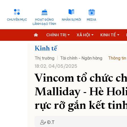
CHUYÊN MỤC
HOẠT ĐỘNG
NHÂN SỰ MỚI
MEDIA
LÃNH ĐẠO TỈNH
CHÍNH TRỊ
XÃ HỘI
KINH TẾ
Kinh tế
Thị trường
Tài chính - Ngân hàng
Thông tin
18:02, 04/05/2025
Vincom tổ chức ch
Malliday - Hè Hol
rực rỡ gắn kết tin
Đ.T