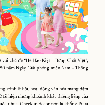
) với chủ đề “Hè Hào Kiệt – Bừng Chất Việt”,
g 50 năm Ngày Giải phóng miền Nam – Thống
g trình lễ hội, hoạt động văn hóa mang đậm
sử tái hiện những khoảnh khắc thiêng liêng của
uốc phục, Check-in decor nón lá khổng lồ tại