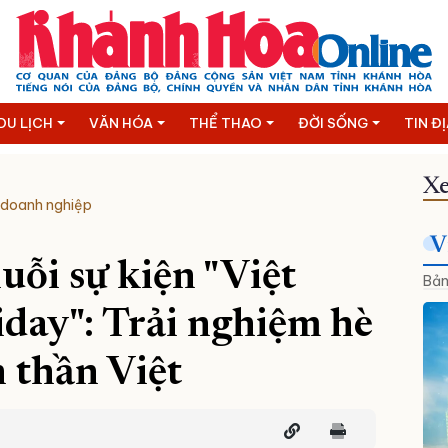
DU LỊCH
VĂN HÓA
THỂ THAO
ĐỜI SỐNG
TIN Đ
Xe
 doanh nghiệp
V
uỗi sự kiện "Việt
Bản
iday": Trải nghiệm hè
h thần Việt