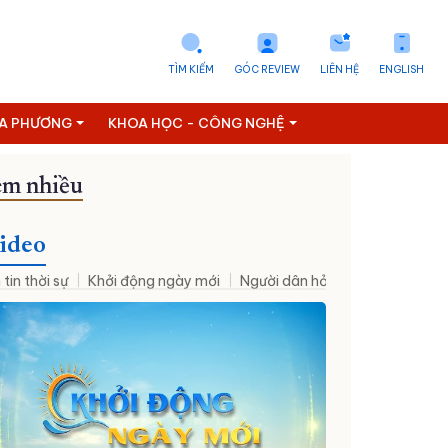
TÌM KIẾM
GÓC REVIEW
LIÊN HỆ
ENGLISH
ỊA PHƯƠNG
KHOA HỌC - CÔNG NGHỆ
m nhiều
ideo
 tin thời sự
Khởi động ngày mới
Người dân hỏi – Cơ quan nhà nư