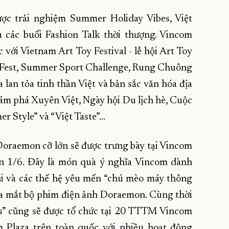
ợc trải nghiệm Summer Holiday Vibes, Việt
các buổi Fashion Talk thời thượng. Vincom
 với Vietnam Art Toy Festival - lễ hội Art Toy
 Fest, Summer Sport Challenge, Rung Chuông
lan tỏa tinh thần Việt và bản sắc văn hóa địa
 phá Xuyên Việt, Ngày hội Du lịch hè, Cuộc
r Style” và “Việt Taste”…
Doraemon cỡ lớn sẽ được trưng bày tại Vincom
n 1/6. Đây là món quà ý nghĩa Vincom dành
hi và các thế hệ yêu mến “chú mèo máy thông
a mắt bộ phim điện ảnh Doraemon. Cùng thời
rs” cũng sẽ được tổ chức tại 20 TTTM Vincom
 Plaza trên toàn quốc với nhiều hoạt động