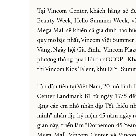
Tại Vincom Center, khách hàng sẽ đư
Beauty Week, Hello Summer Week, và 
Mega Mall sẽ khiến cả gia đình háo hức
quy mô bậc nhất, Vincom Việt Summer
Vàng, Ngày hội Gia đình… Vincom Plaza 
phương thông qua Hội chợ OCOP - Khám
thi Vincom Kids Talent, khu DIY “Summe
Lần đầu tiên tại Việt Nam, 20 mô hình 
Center Landmark 81 từ ngày 17/5 đế
tặng các em nhỏ nhân dịp Tết thiếu n
minh” nhân dịp kỷ niệm 45 năm ngày r
gian này, triển lãm “Doraemon 45 Yea
Mega Mall, Vincom Center và Vincom