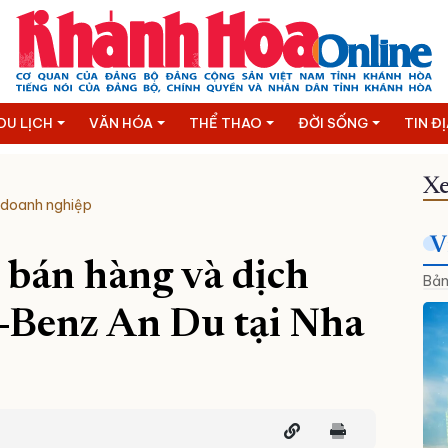
DU LỊCH
VĂN HÓA
THỂ THAO
ĐỜI SỐNG
TIN Đ
Xe
 doanh nghiệp
V
 bán hàng và dịch
Bản
-Benz An Du tại Nha