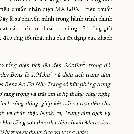
 tiêu chuẩn nhận diện MAR20X - tiêu chuẩn
y là sự chuyển mình trong hành trình chinh
i, cách bài trí khoa học cùng hệ thống giải
đáp ứng tốt nhất nhu cầu đa dạng của khách
2
 tổng diện tích lên đến 3.650m
, trong đó
2
edes-Benz là 1.043m
và diện tích trung tâm
es-Benz An Du Nha Trang sở hữu phòng trưng
ở sang trọng và trái tim là hệ thống công nghệ
inch sống động, giúp kết nối và đưa đến cho
 và chân thật. Ngoài ra, Trung tâm dịch vụ
 khu đồng sơn theo đạt tiêu chuẩn Mercedes-
0 lượt xe sử dụng dịch vụ trong ngày.