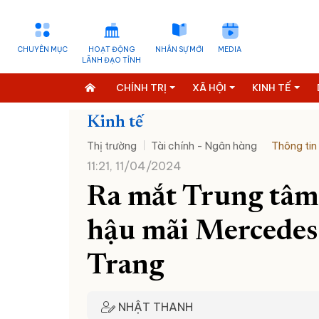
CHUYÊN MỤC
HOẠT ĐỘNG
NHÂN SỰ MỚI
MEDIA
LÃNH ĐẠO TỈNH
CHÍNH TRỊ
XÃ HỘI
KINH TẾ
Kinh tế
Thị trường
Tài chính - Ngân hàng
Thông tin
11:21, 11/04/2024
Ra mắt Trung tâm
hậu mãi Mercedes
Trang
NHẬT THANH