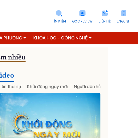
TÌM KIẾM
GÓC REVIEW
LIÊN HỆ
ENGLISH
ỊA PHƯƠNG
KHOA HỌC - CÔNG NGHỆ
m nhiều
ideo
 tin thời sự
Khởi động ngày mới
Người dân hỏi – Cơ quan nhà nư